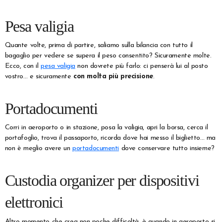
Pesa valigia
Quante volte, prima di partire, saliamo sulla bilancia con tutto il
bagaglio per vedere se supera il peso consentito? Sicuramente molte.
Ecco, con il
pesa valigia
non dovrete più farlo: ci penserà lui al posto
vostro… e sicuramente
con molta più precisione
.
Portadocumenti
Corri in aeroporto o in stazione, posa la valigia, apri la borsa, cerca il
portafoglio, trova il passaporto, ricorda dove hai messo il biglietto… ma
non è meglio avere un
portadocumenti
dove conservare tutto insieme?
Custodia organizer per dispositivi
elettronici
Altro momento che crea non poche difficoltà, è quando in aeroporto si