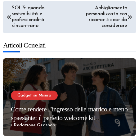
Navigazione
SOL’S: quando
Abbigliamento
sostenibilità e
personalizzato con
articoli
professionalità
ricamo: 5 cose da
s’incontrano
considerare
Articoli Correlati
Gadget su Misura
Come rendere l’ingresso delle matricole meno
spaesante: il perfetto welcome kit
universitario
Redazione Gedshop