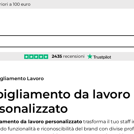
iori a 100 euro
2435
recensioni
age
gliamento Lavoro
igliamento da lavoro
opdown
sonalizzato
opdown
iamento da lavoro personalizzato
trasforma il tuo staff
down
o funzionalità e riconoscibilità del brand con divise pr