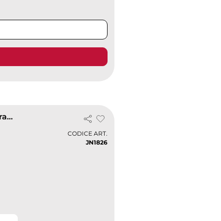
Polo uomo James & Nicholson easy-care, robusta, inserti contrasto
CODICE ART.
JN1826