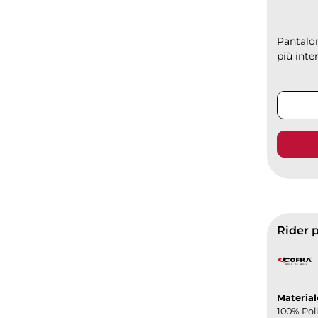
Pantalon
più inte
Rider p
Material
100% Pol