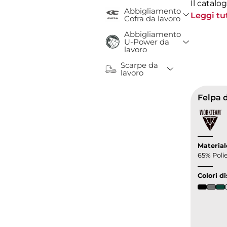
Il catal
Abbigliamento
Toggle D
aziendali 
Leggi tu
Cofra da lavoro
con mater
Abbigliamento
Toggle D
U-Power da
lavoro
Scarpe da
Toggle Drop
lavoro
Felpa d
Material
65% Poli
Colori di