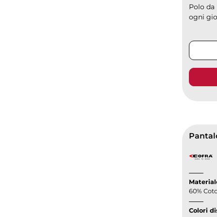
Polo da 
ogni gior
Pantalo
Material
60% Coto
Colori di