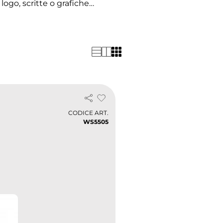
logo, scritte o grafiche
, uffici e attività commerciali,
operative.
CODICE ART.
WS5505