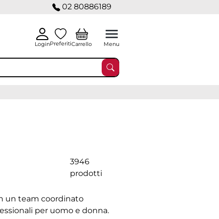
02 80886189
Preferiti
Carrello
Login
Menu
3946
prodotti
 in un team coordinato
ofessionali per uomo e donna.