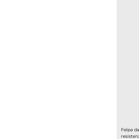
Felpa da
resisten