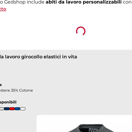
ogo Gedshop include
abiti da lavoro personalizzabili
con 
ropdown
per settori di edilizia e industria,
tto
ristorazione
,
hospitality
iali e tagli studiati per rispondere alle diverse esigenze 
ropdown
Loading...
down
a lavoro girocollo elastici in vita
e
estere 35% Cotone
sponibili