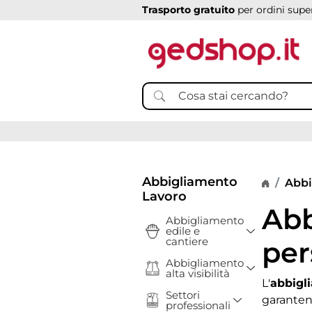
Trasporto gratuito
per ordini super
Abbigliamento
Home p
Abbi
Lavoro
Abb
Abbigliamento
Toggle Dr
edile e
cantiere
per
Abbigliamento
Toggle Dr
alta visibilità
L'
abbigl
Settori
Toggle Drop
garantend
professionali