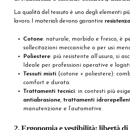
La qualità del tessuto è uno degli elementi pi
lavoro. I materiali devono garantire
resistenza
Cotone
: naturale, morbido e fresco, è 
sollecitazioni meccaniche o per usi meno
Poliestere
: più resistente all’usura, si 
Ideale per professioni operative e logist
Tessuti misti
(cotone + poliestere): comb
comfort e durata.
Trattamenti tecnici
: in contesti più es
antiabrasione
,
trattamenti idrorepellent
manutenzione e l’automotive.
2. Ergonomia e vestibilità: libertà 