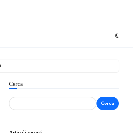
i
Cerca
Cerca
Articoli recenti