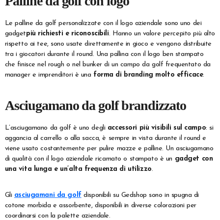
Palline da golf con logo
Le palline da golf personalizzate con il logo aziendale sono uno dei
gadget
più richiesti e riconoscibili
. Hanno un valore percepito più alto
rispetto ai tee, sono usate direttamente in gioco e vengono distribuite
tra i giocatori durante il round. Una pallina con il logo ben stampato
che finisce nel rough o nel bunker di un campo da golf frequentato da
manager e imprenditori è una
forma di branding molto efficace
.
Asciugamano da golf brandizzato
L’asciugamano da golf è uno degli
accessori più visibili sul campo
: si
aggancia al carrello o alla sacca, è sempre in vista durante il round e
viene usato costantemente per pulire mazze e palline. Un asciugamano
di qualità con il logo aziendale ricamato o stampato è un
gadget con
una vita lunga e un’alta frequenza di utilizzo
.
Gli
asciugamani da golf
disponibili su Gedshop sono in spugna di
cotone morbida e assorbente, disponibili in diverse colorazioni per
coordinarsi con la palette aziendale.