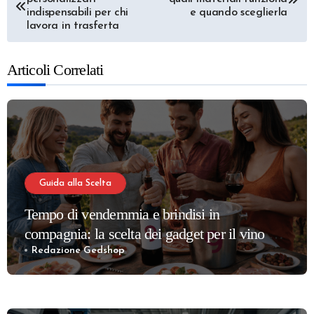
articoli
indispensabili per chi
e quando sceglierla
lavora in trasferta
Articoli Correlati
Guida alla Scelta
Tempo di vendemmia e brindisi in
compagnia: la scelta dei gadget per il vino più
apprezzati per la tua cantina
Redazione Gedshop