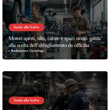
Guida alla Scelta
Motori aperti, olio, calore e spazi stretti: guida
alla scelta dell’abbigliamento da officina
meccanica più confortevole e sicuro
Redazione Gedshop
Guida alla Scelta