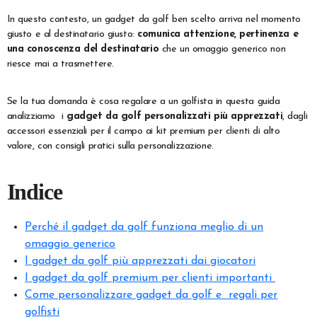
In questo contesto, un gadget da golf ben scelto arriva nel momento
giusto e al destinatario giusto:
comunica attenzione, pertinenza e
una conoscenza del destinatario
che un omaggio generico non
riesce mai a trasmettere.
Se la tua domanda è cosa regalare a un golfista in questa guida
analizziamo i
gadget da golf personalizzati più apprezzati
, dagli
accessori essenziali per il campo ai kit premium per clienti di alto
valore, con consigli pratici sulla personalizzazione.
Indice
Perché il gadget da golf funziona meglio di un
omaggio generico
I gadget da golf più apprezzati dai giocatori
I gadget da golf premium per clienti importanti
Come personalizzare gadget da golf e regali per
golfisti