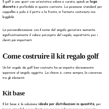
Il golf è uno sport con un’estetica sobria e curata, quindi un
logo
discreto
è preferibile in questo contesto. La posizione standard per
cappellini e polo è il petto o la fronte, in formato contenuto ma
leggibile.
La personalizzazione con il nome del singolo giocatore aumenta
significativamente il valore percepito del regalo, soprattutto per i
clienti più importanti.
Come costruire il kit regalo golf
Un kit regalo da golf ben costruito ha un impatto decisamente
superiore al singolo oggetto. La chiave è, come sempre, la coerenza
tra gli elementi.
Kit base
Il kit base è la soluzione
ideale per distribuzioni in quantità
, per