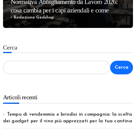
Normativa Abbigliamento da Lavoro 2026:
cosa cambia per i capi aziendali e come
adeguarsi alle nuove regole
Redazione Gedshop
Cerca
Cerca
Articoli recenti
Tempo di vendemmia e brindisi in compagnia: la scelta
dei gadget per il vino più apprezzati per la tua cantina