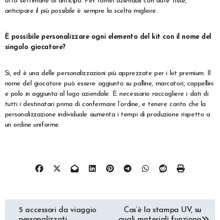
otto settimane di anticipo. Per tornei aziendali con date fisse,
anticipare il più possibile è sempre la scelta migliore.
È possibile personalizzare ogni elemento del kit con il nome del
singolo giocatore?
Sì, ed è una delle personalizzazioni più apprezzate per i kit premium. Il
nome del giocatore può essere aggiunto su palline, marcatori, cappellini
e polo in aggiunta al logo aziendale. È necessario raccogliere i dati di
tutti i destinatari prima di confermare l’ordine, e tenere conto che la
personalizzazione individuale aumenta i tempi di produzione rispetto a
un ordine uniforme.
Navigazione
5 accessori da viaggio
Cos’è la stampa UV, su
personalizzati
quali materiali funziona