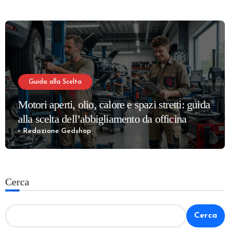
Guida alla Scelta
Motori aperti, olio, calore e spazi stretti: guida
alla scelta dell’abbigliamento da officina
meccanica più confortevole e sicuro
Redazione Gedshop
Cerca
Cerca