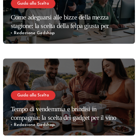
Guida alla Scelta
Come adeguarsi alle bizze della mezza
stagione: la scelta della felpa giusta per
partner e dipendenti
Redazione Gedshop
Guida alla Scelta
Tempo di vendemmia e brindisi in
compagnia: la scelta dei gadget per il vino più
apprezzati per la tua cantina
Redazione Gedshop