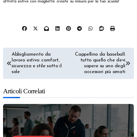
attività estive con magliette create su misura per la tua scuola!
Navigazione
Abbigliamento da
Cappellino da baseball:
lavoro estivo: comfort,
tutto quello che devi
articoli
sicurezza e stile sotto il
sapere su uno degli
sole
accessori più amati
Articoli Correlati