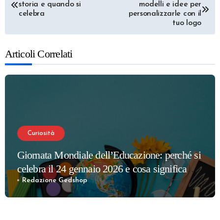
storia e quando si
modelli e idee per
articoli
celebra
personalizzarle con il
tuo logo
Articoli Correlati
Curiosità
Giornata Mondiale dell’Educazione: perché si
celebra il 24 gennaio 2026 e cosa significa
davvero
Redazione Gedshop