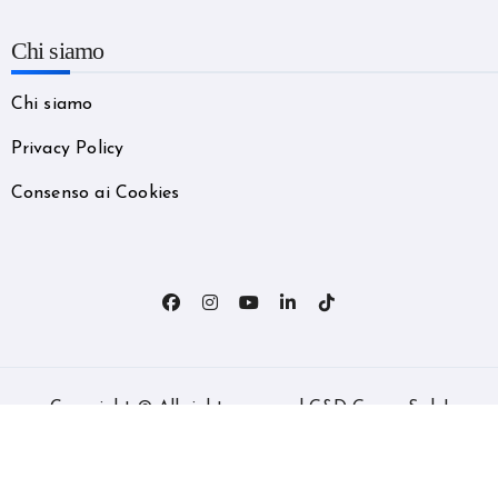
Chi siamo
Chi siamo
Privacy Policy
Consenso ai Cookies
Copyright © All rights reserved G&D Group S.r.l.
|
BlogData
by
Themeansar
.
Home
Categorie
News
Shop