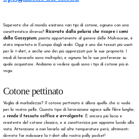
Sapevate che al mondo esistono vari tipi di cotone, ognuno con una
caratteristica diversa?
Ricavato dalla peluria che ricopre i semi
della Gossypium
, pianta appartenente al genere delle Malvaceae, è
stato importato in Europa dagli arabi. Oggi è uno dei tessuti più usati
per le t-shirt, e anche uno dei più apprezzati per le sue proprietà. I
modi di lavorarlo sono molteplici, e ognuno ha le sue preferenze su
quale acquistare. Andiamo a vedere quali sono i tipi di cotone più in
voga.
Cotone pettinato
Voglia di morbidezza? Il cotone pettinato è allora quello che ci vuole
per la vostra pelle. Questo tipo di lavorazione agisce sulle fibre lunghe,
e
rende il tessuto soffice e avvolgente
. È ancora più liscio e
resistente del cotone classico, e si caratterizza per apparire lucido alla
vista. Attenzione a non lavarlo ad alte temperature però, altrimenti
dovrete far indossare la t-shirt alla vostra polly pocket!