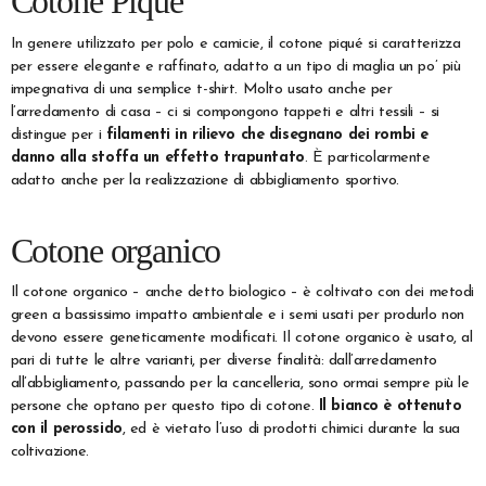
Cotone Piqué
In genere utilizzato per polo e camicie, il cotone piqué si caratterizza
per essere elegante e raffinato, adatto a un tipo di maglia un po’ più
impegnativa di una semplice t-shirt. Molto usato anche per
l’arredamento di casa – ci si compongono tappeti e altri tessili – si
distingue per i
filamenti in rilievo che disegnano dei rombi e
danno alla stoffa un effetto trapuntato
. È particolarmente
adatto anche per la realizzazione di abbigliamento sportivo.
Cotone organico
Il cotone organico – anche detto biologico – è coltivato con dei metodi
green a bassissimo impatto ambientale e i semi usati per produrlo non
devono essere geneticamente modificati. Il cotone organico è usato, al
pari di tutte le altre varianti, per diverse finalità: dall’arredamento
all’abbigliamento, passando per la cancelleria, sono ormai sempre più le
persone che optano per questo tipo di cotone.
Il bianco è ottenuto
con il perossido
, ed è vietato l’uso di prodotti chimici durante la sua
coltivazione.