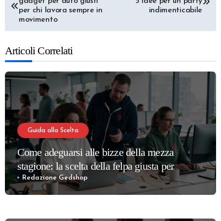
gadget per auto giusti
5 idee per un party
articoli
per chi lavora sempre in
indimenticabile
movimento
Articoli Correlati
Guida alla Scelta
Come adeguarsi alle bizze della mezza
stagione: la scelta della felpa giusta per
partner e dipendenti
Redazione Gedshop