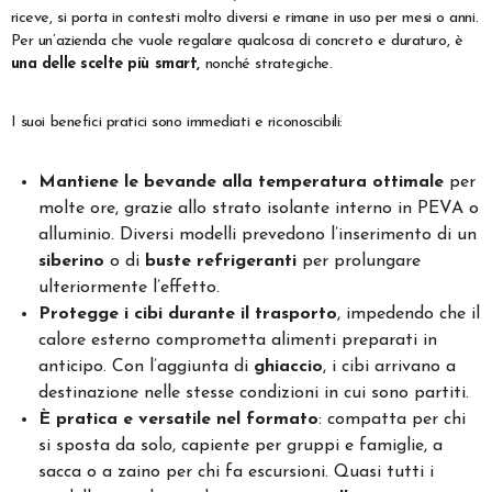
riceve, si porta in contesti molto diversi e rimane in uso per mesi o anni.
Per un’azienda che vuole regalare qualcosa di concreto e duraturo, è
una delle scelte più smart,
nonché strategiche.
I suoi benefici pratici sono immediati e riconoscibili:
Mantiene le bevande alla temperatura ottimale
per
molte ore, grazie allo strato isolante interno in PEVA o
alluminio. Diversi modelli prevedono l’inserimento di un
siberino
o di
buste refrigeranti
per prolungare
ulteriormente l’effetto.
Protegge i cibi durante il trasporto
, impedendo che il
calore esterno comprometta alimenti preparati in
anticipo. Con l’aggiunta di
ghiaccio
, i cibi arrivano a
destinazione nelle stesse condizioni in cui sono partiti.
È pratica e versatile nel formato
: compatta per chi
si sposta da solo, capiente per gruppi e famiglie, a
sacca o a zaino per chi fa escursioni. Quasi tutti i