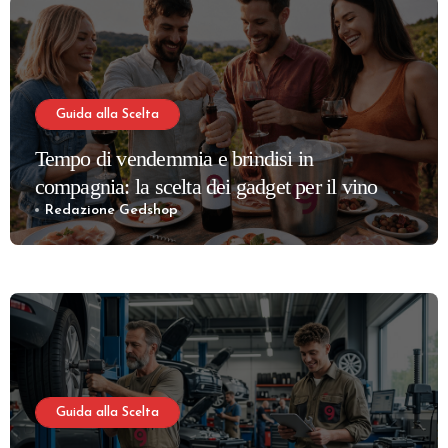
Guida alla Scelta
Tempo di vendemmia e brindisi in
compagnia: la scelta dei gadget per il vino più
apprezzati per la tua cantina
Redazione Gedshop
Guida alla Scelta