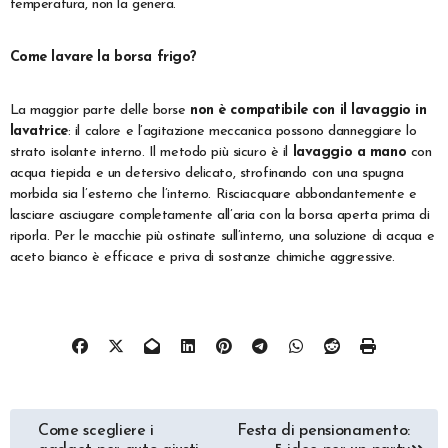
temperatura, non la genera.
Come lavare la borsa frigo?
La maggior parte delle borse
non è compatibile con il lavaggio in
lavatrice
: il calore e l’agitazione meccanica possono danneggiare lo
strato isolante interno. Il metodo più sicuro è il
lavaggio a mano
con
acqua tiepida e un detersivo delicato, strofinando con una spugna
morbida sia l’esterno che l’interno. Risciacquare abbondantemente e
lasciare asciugare completamente all’aria con la borsa aperta prima di
riporla. Per le macchie più ostinate sull’interno, una soluzione di acqua e
aceto bianco è efficace e priva di sostanze chimiche aggressive.
Navigazione
Come scegliere i
Festa di pensionamento: