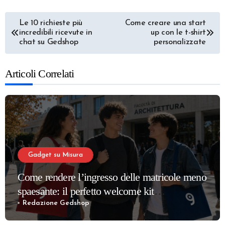
Navigazione
Le 10 richieste più
Come creare una start
incredibili ricevute in
up con le t-shirt
articoli
chat su Gedshop
personalizzate
Articoli Correlati
Gadget su Misura
Come rendere l’ingresso delle matricole meno
spaesante: il perfetto welcome kit
universitario
Redazione Gedshop