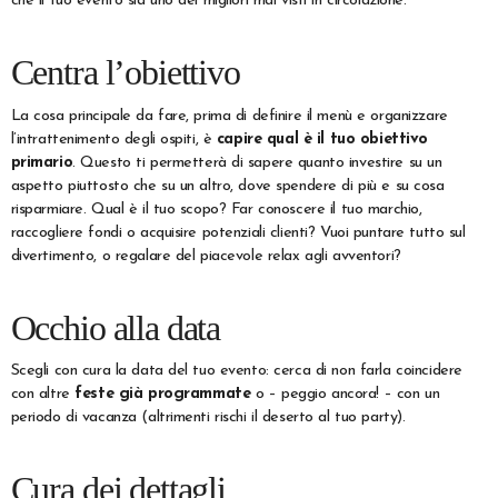
che il tuo evento sia uno dei migliori mai visti in circolazione.
Centra l’obiettivo
La cosa principale da fare, prima di definire il menù e organizzare
l’intrattenimento degli ospiti, è
capire qual è il tuo obiettivo
primario
. Questo ti permetterà di sapere quanto investire su un
aspetto piuttosto che su un altro, dove spendere di più e su cosa
risparmiare. Qual è il tuo scopo? Far conoscere il tuo marchio,
raccogliere fondi o acquisire potenziali clienti? Vuoi puntare tutto sul
divertimento, o regalare del piacevole relax agli avventori?
Occhio alla data
Scegli con cura la data del tuo evento: cerca di non farla coincidere
con altre
feste già programmate
o – peggio ancora! – con un
periodo di vacanza (altrimenti rischi il deserto al tuo party).
Cura dei dettagli