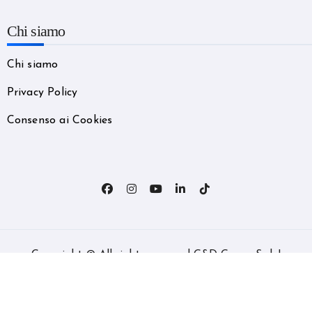
Chi siamo
Chi siamo
Privacy Policy
Consenso ai Cookies
Copyright © All rights reserved G&D Group S.r.l.
|
BlogData
by
Themeansar
.
Home
Categorie
News
Shop