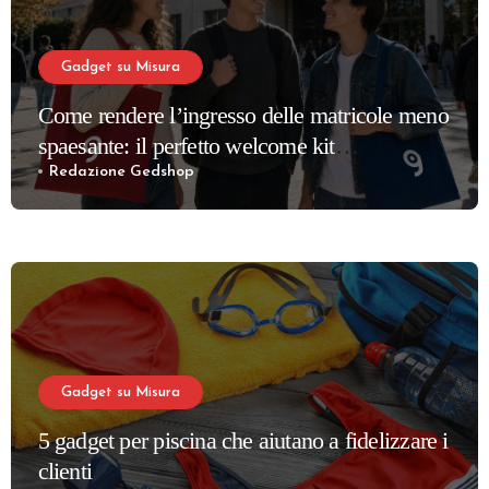
Gadget su Misura
Come rendere l’ingresso delle matricole meno
spaesante: il perfetto welcome kit
universitario
Redazione Gedshop
Gadget su Misura
5 gadget per piscina che aiutano a fidelizzare i
clienti