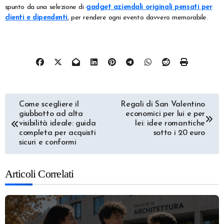
spunto da una selezione di
gadget aziendali originali pensati per
clienti e dipendenti
, per rendere ogni evento davvero memorabile.
Navigazione
Come scegliere il
Regali di San Valentino
giubbotto ad alta
economici per lui e per
articoli
visibilità ideale: guida
lei: idee romantiche
completa per acquisti
sotto i 20 euro
sicuri e conformi
Articoli Correlati