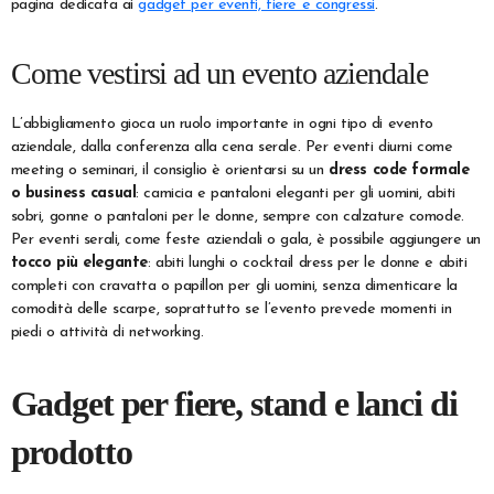
pagina dedicata ai
gadget per eventi, fiere e congressi
.
Come vestirsi ad un evento aziendale
L’abbigliamento gioca un ruolo importante in ogni tipo di evento
aziendale, dalla conferenza alla cena serale. Per eventi diurni come
meeting o seminari, il consiglio è orientarsi su un
dress code formale
o business casual
: camicia e pantaloni eleganti per gli uomini, abiti
sobri, gonne o pantaloni per le donne, sempre con calzature comode.
Per eventi serali, come feste aziendali o gala, è possibile aggiungere un
tocco più elegante
: abiti lunghi o cocktail dress per le donne e abiti
completi con cravatta o papillon per gli uomini, senza dimenticare la
comodità delle scarpe, soprattutto se l’evento prevede momenti in
piedi o attività di networking.
Gadget per fiere, stand e lanci di
prodotto