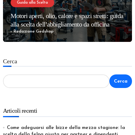
Guida alla Scelta
Motori aperti, olio, calore e spazi stretti: guida
alla scelta dell’abbigliamento da officina
meccanica più confortevole e sicuro
Redazione Gedshop
Cerca
Cerca
Articoli recenti
Come adeguarsi alle bizze della mezza stagione: la
scelta della felpa giusta per partner e dipendenti