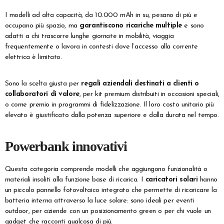
I modelli ad alta capacità, da 10.000 mAh in su, pesano di più e
occupano più spazio, ma
garantiscono ricariche multiple
e sono
adatti a chi trascorre lunghe giornate in mobilità, viaggia
frequentemente o lavora in contesti dove l’accesso alla corrente
elettrica è limitato.
Sono la scelta giusta per
regali aziendali destinati a clienti o
collaboratori di valore
, per kit premium distribuiti in occasioni speciali,
o come premio in programmi di fidelizzazione. Il loro costo unitario più
elevato è giustificato dalla potenza superiore e dalla durata nel tempo.
Powerbank innovativi
Questa categoria comprende modelli che aggiungono funzionalità o
materiali insoliti alla funzione base di ricarica. I
caricatori solari
hanno
un piccolo pannello fotovoltaico integrato che permette di ricaricare la
batteria interna attraverso la luce solare: sono ideali per eventi
outdoor, per aziende con un posizionamento green o per chi vuole un
gadget che racconti qualcosa di più.