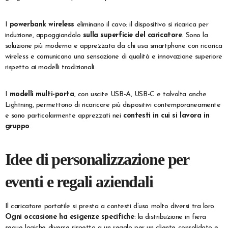
I
powerbank wireless
eliminano il cavo: il dispositivo si ricarica per
induzione, appoggiandolo
sulla superficie del caricatore
. Sono la
soluzione più moderna e apprezzata da chi usa smartphone con ricarica
wireless e comunicano una sensazione di qualità e innovazione superiore
rispetto ai modelli tradizionali.
I
modelli multi-porta
, con uscite USB-A, USB-C e talvolta anche
Lightning, permettono di ricaricare più dispositivi contemporaneamente
e sono particolarmente apprezzati nei
contesti in cui si lavora in
gruppo
.
Idee di personalizzazione per
eventi e regali aziendali
Il caricatore portatile si presta a contesti d’uso molto diversi tra loro.
Ogni occasione ha esigenze specifiche
: la distribuzione in fiera
segue logiche diverse rispetto a un regalo per un cliente consolidato e