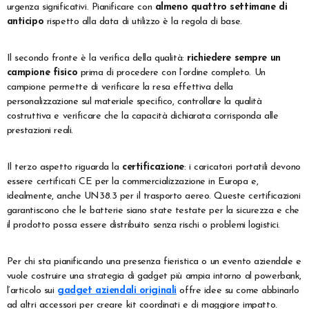
urgenza significativi. Pianificare con
almeno quattro settimane di
anticipo
rispetto alla data di utilizzo è la regola di base.
Il secondo fronte è la verifica della qualità:
richiedere sempre un
campione fisico
prima di procedere con l’ordine completo. Un
campione permette di verificare la resa effettiva della
personalizzazione sul materiale specifico, controllare la qualità
costruttiva e verificare che la capacità dichiarata corrisponda alle
prestazioni reali.
Il terzo aspetto riguarda la
certificazione
: i caricatori portatili devono
essere certificati CE per la commercializzazione in Europa e,
idealmente, anche UN38.3 per il trasporto aereo. Queste certificazioni
garantiscono che le batterie siano state testate per la sicurezza e che
il prodotto possa essere distribuito senza rischi o problemi logistici.
Per chi sta pianificando una presenza fieristica o un evento aziendale e
vuole costruire una strategia di gadget più ampia intorno al powerbank,
l’articolo sui
gadget aziendali originali
offre idee su come abbinarlo
ad altri accessori per creare kit coordinati e di maggiore impatto.