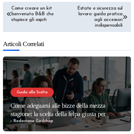
Navigazione
Come creare un kit
Estate e sicurezza sul
benvenuto B&B che
lavoro: guida pratica
articoli
stupisce gli ospiti
agli accessori
indispensabili
Articoli Correlati
Guida alla Scelta
Come adeguarsi alle bizze della mezza
stagione: la scelta della felpa giusta per
partner e dipendenti
Redazione Gedshop