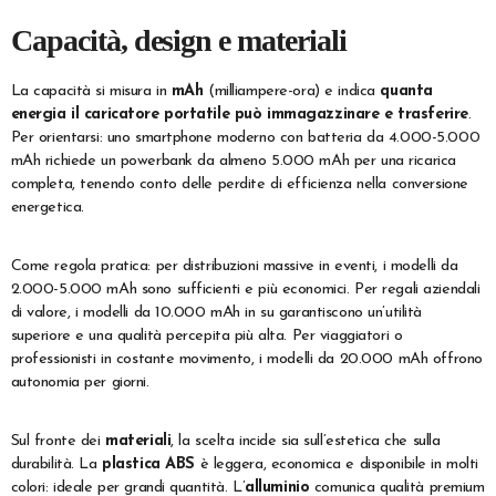
Capacità, design e materiali
La capacità si misura in
mAh
(milliampere-ora) e indica
quanta
energia il caricatore portatile può immagazzinare e trasferire
.
Per orientarsi: uno smartphone moderno con batteria da 4.000-5.000
mAh richiede un powerbank da almeno 5.000 mAh per una ricarica
completa, tenendo conto delle perdite di efficienza nella conversione
energetica.
Come regola pratica: per distribuzioni massive in eventi, i modelli da
2.000-5.000 mAh sono sufficienti e più economici. Per regali aziendali
di valore, i modelli da 10.000 mAh in su garantiscono un’utilità
superiore e una qualità percepita più alta. Per viaggiatori o
professionisti in costante movimento, i modelli da 20.000 mAh offrono
autonomia per giorni.
Sul fronte dei
materiali
, la scelta incide sia sull’estetica che sulla
durabilità. La
plastica ABS
è leggera, economica e disponibile in molti
colori: ideale per grandi quantità. L’
alluminio
comunica qualità premium