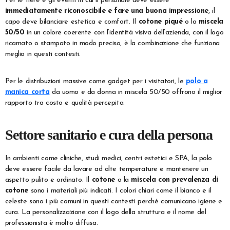
Per le fiere e gli eventi in cui il personale deve essere
immediatamente riconoscibile e fare una buona impressione
, il
capo deve bilanciare estetica e comfort. Il
cotone piqué
o la
miscela
50/50
in un colore coerente con l’identità visiva dell’azienda, con il logo
ricamato o stampato in modo preciso, è la combinazione che funziona
meglio in questi contesti.
Per le distribuzioni massive come gadget per i visitatori, le
polo a
manica corta
da uomo e da donna in miscela 50/50 offrono il miglior
rapporto tra costo e qualità percepita.
Settore sanitario e cura della persona
In ambienti come cliniche, studi medici, centri estetici e SPA, la polo
deve essere facile da lavare ad alte temperature e mantenere un
aspetto pulito e ordinato. Il
cotone
o la
miscela con prevalenza di
cotone
sono i materiali più indicati. I colori chiari come il bianco e il
celeste sono i più comuni in questi contesti perché comunicano igiene e
cura. La personalizzazione con il logo della struttura e il nome del
professionista è molto diffusa.