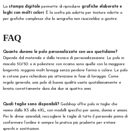
La
stampa digitale
permette di riprodurre
grafiche elaborate e
loghi con molti colori
. È la scelta più adatta per tirature ridotte o
per grafiche complesse che la serigrafia non riuscirebbe a gestire.
FAQ
Quanto durano le polo personalizzate con uso quotidiano?
Dipende dal materiale e dalla tecnica di personalizzazione. Le polo in
miscela 50/50 o in poliestere con ricamo sono quelle con la maggiore
longevità: reggono molti lavaggi senza perdere forma o colore. Le polo
in cotone puro richiedono più attenzione in fase di lavaggio. Come
regola generale, una polo di buona qualità usata quotidianamente e
lavata correttamente dura dai due ai quattro anni.
Quali taglie sono disponibili?
Gedshop offre polo in taglie che
vanno dalla XS alla 4XL, con modelli specifici per uomo, donna e unisex.
Per le divise aziendali, raccogliere le taglie di tutto il personale prima di
confermare l’ordine è sempre la pratica più prudente per evitare
sprechi e sostituzioni.