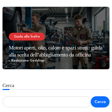
Guida alla Scelta
Motori aperti, olio, calore e spazi stretti: guida
alla scelta dell’abbigliamento da officina
meccanica più confortevole e sicuro
Redazione Gedshop
Cerca
Cerca