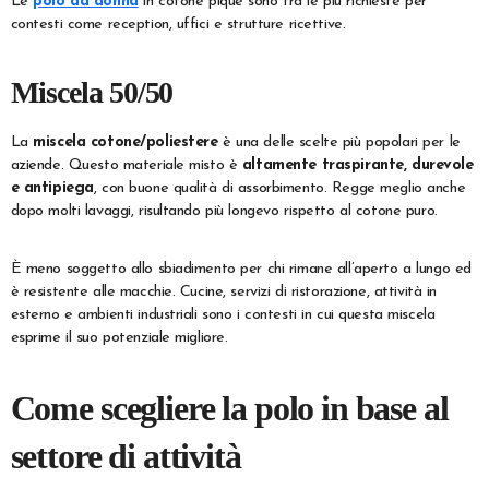
Le
polo da donna
in cotone piqué sono tra le più richieste per
contesti come reception, uffici e strutture ricettive.
Miscela 50/50
La
miscela cotone/poliestere
è una delle scelte più popolari per le
aziende. Questo materiale misto è
altamente traspirante, durevole
e antipiega
, con buone qualità di assorbimento. Regge meglio anche
dopo molti lavaggi, risultando più longevo rispetto al cotone puro.
È meno soggetto allo sbiadimento per chi rimane all’aperto a lungo ed
è resistente alle macchie. Cucine, servizi di ristorazione, attività in
esterno e ambienti industriali sono i contesti in cui questa miscela
esprime il suo potenziale migliore.
Come scegliere la polo in base al
settore di attività