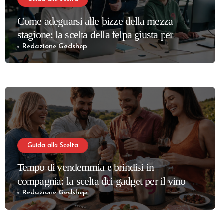
Come adeguarsi alle bizze della mezza
stagione: la scelta della felpa giusta per
partner e dipendenti
Redazione Gedshop
Guida alla Scelta
Tempo di vendemmia e brindisi in
compagnia: la scelta dei gadget per il vino più
apprezzati per la tua cantina
Redazione Gedshop