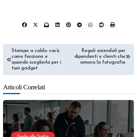
Navigazione
Stampa a caldo: cos’è,
Regali aziendali per
come funziona e
dipendenti e clienti che
articoli
quando sceglierla per i
amano la fotografia
tuoi gadget
Articoli Correlati
Guida alla Scelta