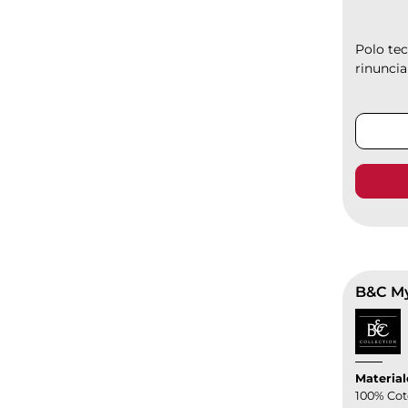
Polo tec
rinunciar
B&C My
Material
100% Cot