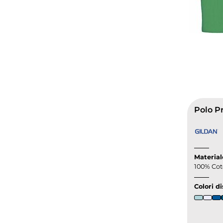
Polo P
Material
100% Cot
Colori di