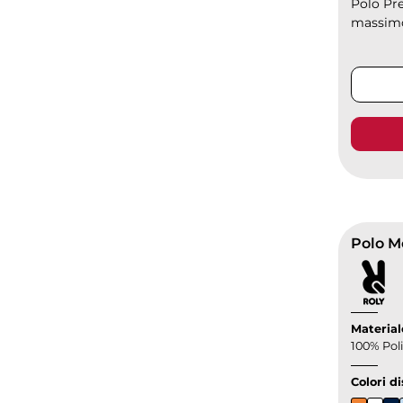
Polo Pre
massimo 
Polo M
Material
100% Poli
Colori di