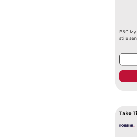
B&C My p
stile se