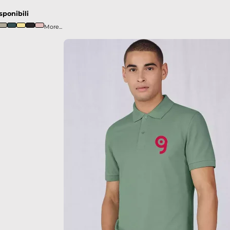
sponibili
More...