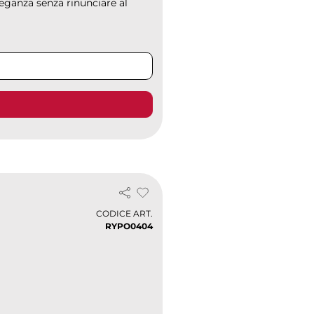
eganza senza rinunciare al
CODICE ART.
RYPO0404