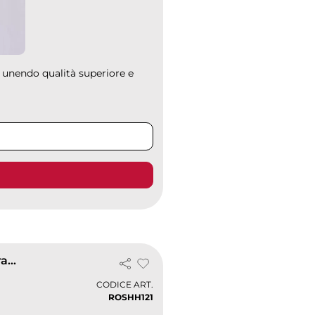
, unendo qualità superiore e
Take Time Polo uomo cotone piqué, fascia parasudore a contrasto
CODICE ART.
ROSHH121