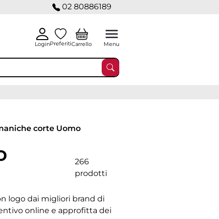
02 80886189
Preferiti
Carrello
Login
Menu
maniche corte Uomo
o
266
prodotti
n logo dai migliori brand di
ntivo online e approfitta dei