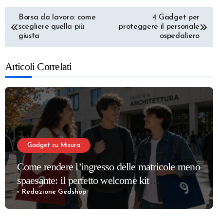
Navigazione
Borsa da lavoro: come
4 Gadget per
scegliere quella più
proteggere il personale
articoli
giusta
ospedaliero
Articoli Correlati
Gadget su Misura
Come rendere l’ingresso delle matricole meno
spaesante: il perfetto welcome kit
universitario
Redazione Gedshop