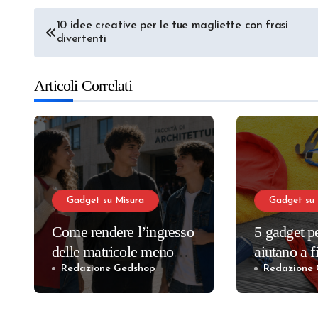
Navigazione
10 idee creative per le tue magliette con frasi
divertenti
articoli
Articoli Correlati
Gadget su Misura
Gadget su 
Come rendere l’ingresso
5 gadget p
delle matricole meno
aiutano a f
spaesante: il perfetto
clienti
Redazione Gedshop
Redazione
welcome kit
universitario