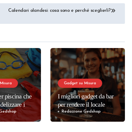
Calendari olandesi: cosa sono e perché sceglierli?
Misura
Gadget su Misura
er piscina che
I migliori gadget da bar
idelizzare i
per rendere il locale
indimenticabile
 Gedshop
Redazione Gedshop