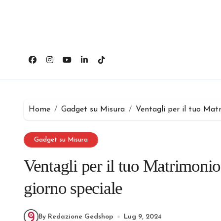
Salta
al
contenuto
Home
Gadget su Misura
Ventagli per il tuo Mat
Gadget su Misura
Ventagli per il tuo Matrimonio
giorno speciale
By Redazione Gedshop
Lug 9, 2024