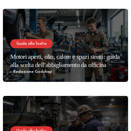
Guida alla Scelta
Motori aperti, olio, calore e spazi stretti: guida
alla scelta dell’abbigliamento da officina
meccanica più confortevole e sicuro
Redazione Gedshop
Guida alla Scelta