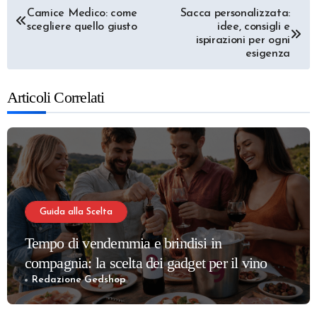
Navigazione
Camice Medico: come
Sacca personalizzata:
scegliere quello giusto
idee, consigli e
articoli
ispirazioni per ogni
esigenza
Articoli Correlati
Guida alla Scelta
Tempo di vendemmia e brindisi in
compagnia: la scelta dei gadget per il vino più
apprezzati per la tua cantina
Redazione Gedshop