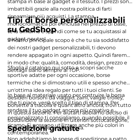
stampa in base al gadget e il tessuto. I prezzi sono
imbattibili grazie alla nostra politica di farti
risparmiare più acquisti. La stampa
Tipi di borse personalizzabili
monocromatica poi è inclusa nel prezzo di base,
su GedShop
te la offriamo e spendi come se tu acquistassi al
gadget neutro!
Il nostro principale scopo è che tu sia soddisfatto
dei nostri gadget personalizzabili, ti devono
rendere appagato in ogni aspetto. Quindi faremo
in modo che: qualità, comodità, design, prezzo e
Sfoglia il catalogo qui sotto e scopri sacche
dettagli siano sempre al TOP.
sportive adatte per ogni occasione, borse
termiche che si dimostrano utili e spesso anche
un'ottima idea regalo per tutti i tuoi clienti. Se
In base al materiale usato per costruire la borsa
desideri borsoni da viaggio, zaini, valigie trolley,
che ti piace, verrà scelto il tipo di stampa. Per
borsette a tracolla e quant'altro ancora, trovi tutto
rendere il tuo gadget ancora più creativo e
in questa sezione. Per aiutarti abbiamo deciso di
personalizzato ti consigliamo, quando possibile, il
suddividere la sezione in ulteriori sottocategorie,
ricamo. Si possono utilizzare anche più colori in
Spedizioni gratuite
così da agevolare la tua ricerca.
contemporanea.
Non addebitiamo le spese di spedizione a patto