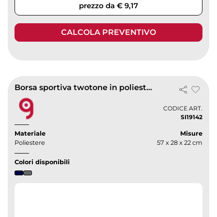
prezzo da € 9,17
CALCOLA PREVENTIVO
Borsa sportiva twotone in poliestere 57x28x22 cm portascarpe
CODICE ART.
SI19142
Materiale
Misure
Poliestere
57 x 28 x 22 cm
Colori disponibili