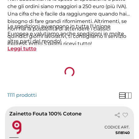
che gli ordini siano maggiori a 250 euro (più IVA).
Una cifra che è facile da raggiungere quando hai
bisogno di fare grandi rifornimenti. Altrimenti, se
Le spedizioni avvengono in tutta l'Unione
non hai la possibilità di attendere i classici
Europea e valutiamo anche spedizioni in molte
quindici giorni lavorativi, ti consigliamo il servizio
altre parti del mondo!
express, entro 5 giorni ricevi tutto!
Leggi tutto
Loading...
1111 prodotti
Zainetto Fouta 100% Cotone
CODICE ART.
SI18140