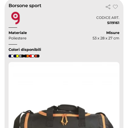
Borsone sport
CODICE ART.
SI19161
Materiale
Misure
Poliestere
53 x 28 x 27 cm
Colori disponibili