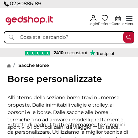
02 80886189
Login
Preferiti
Carrello
Menu
2410
recensioni
Home page
Sacche Borse
Borse personalizzate
All'interno della sezione borse trovi numerose
proposte. Dalle inimitabili valigie e trolley, ai
borsoni e le borse. Dalle sacche alle borse
termiche fino ad arrivare i modelli prettamente
Si tratta di gadget tutti estremamente semplici
sportivi o i comodi zaini da viaggio multitasca.
da personalizzare. Utilizziamo la miglior tecnica di