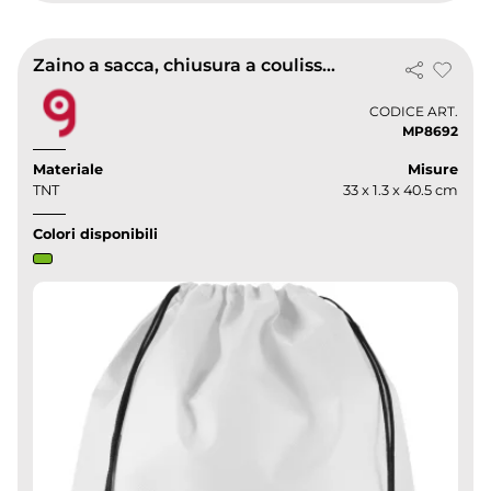
Zaino a sacca, chiusura a coulisse in tnt 80 gr/m² nathalie
CODICE ART.
MP8692
Materiale
Misure
TNT
33 x 1.3 x 40.5 cm
Colori disponibili