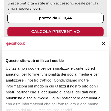
unisce praticità e stile in un accessorio ideale per chi
ama muoversi con...
prezzo da € 10,44
CALCOLA PREVENTIVO
SLX Zaino 20L poliestere, impermeabile, PC 15.6", riflettente
Questo sito web utilizza i cookie
Utilizziamo i cookie per personalizzare contenuti ed
CODICE ART.
annunci, per fornire funzionalità dei social media e per
CAQX520
analizzare il nostro traffico. Condividiamo inoltre
Materiale
Misure
informazioni sul modo in cui utilizzi il nostro sito con i
Poliestere
48 x 22 x 20 cm
nostri partner che si occupano di analisi dei dati web,
pubblicità e social media, i quali potrebbero combinarle
Colori disponibili
con altre informazioni che hai fornito loro o che hanno
raccolto dal tuo utilizzo dei loro servizi.