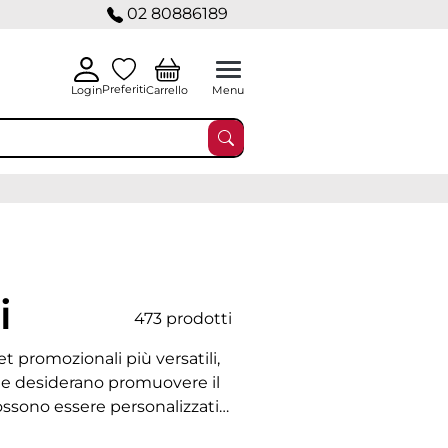
02 80886189
Preferiti
Carrello
Login
Menu
i
473 prodotti
 promozionali più versatili,
he desiderano promuovere il
ossono essere personalizzati
 o metallo. Ideali per fiere,