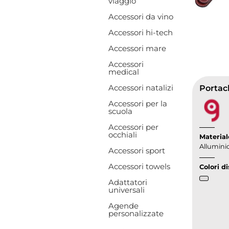
viaggio
Accessori da vino
Accessori hi-tech
Accessori mare
Accessori
medical
Accessori natalizi
Portac
Accessori per la
scuola
Accessori per
occhiali
Material
Alluminio
Accessori sport
Accessori towels
Colori di
Adattatori
universali
Agende
personalizzate
Toggle Drop