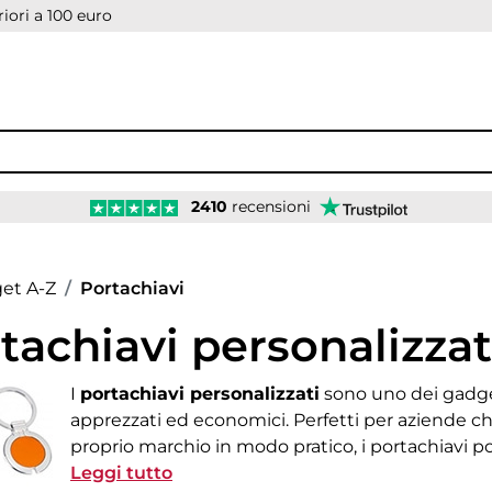
iori a 100 euro
2410
recensioni
age
et A-Z
Portachiavi
tachiavi personalizzat
I
portachiavi personalizzati
sono uno dei gadget
apprezzati ed economici. Perfetti per aziende c
proprio marchio in modo pratico, i portachiavi p
con nome e logo su materiali come legno, plastica
Leggi tutto