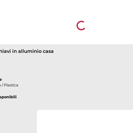
eventi aziendali o come regalo per i clienti, quest
adattano a qualsiasi tipo di campagna promozional
calcolare il prezzo online in tempo reale e di otte
semplice gestire ordini di grandi quantità. Offri
Loading...
gratuito e consegne express, garantendo un serv
per soddisfare tutte le tue esigenze di marketin
hiavi in alluminio casa
e
 / Plastica
sponibili
down