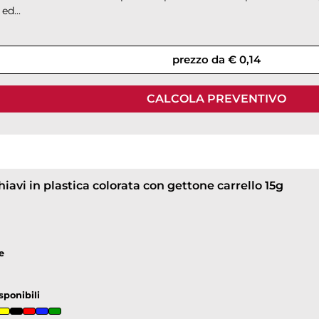
ed...
prezzo da € 0,14
CALCOLA PREVENTIVO
iavi in plastica colorata con gettone carrello 15g
down
e
sponibili