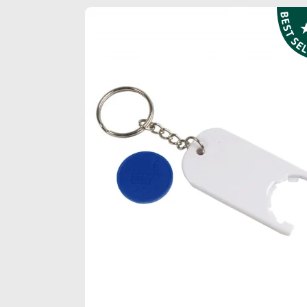
down
down