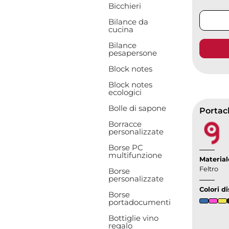
Bicchieri
Bilance da
cucina
Bilance
pesapersone
Block notes
Block notes
ecologici
Bolle di sapone
Portach
Borracce
personalizzate
Borse PC
multifunzione
Material
Feltro
Borse
personalizzate
Colori di
Borse
portadocumenti
Bottiglie vino
regalo