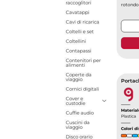
raccoglitori
rotondo 
Cavatappi
Cavi di ricarica
Coltelli e set
Coltellini
Contapassi
Contenitori per
alimenti
Coperte da
viaggio
Portach
Cornici digitali
Cover e
Toggle Drop
custodie
Material
Cuffie audio
Plastica
Cuscini da
viaggio
Colori di
Disco orario