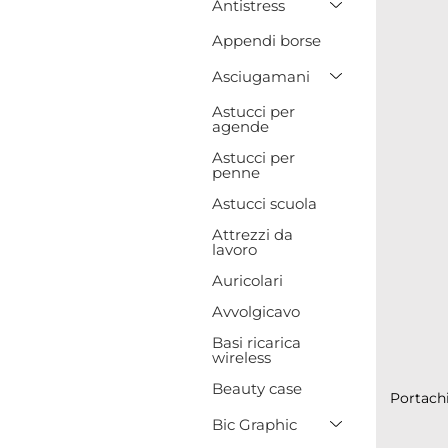
Antistress
Appendi borse
Toggle Drop
Asciugamani
Astucci per
agende
Astucci per
penne
Astucci scuola
Attrezzi da
lavoro
Auricolari
Avvolgicavo
Basi ricarica
wireless
Beauty case
Portachi
Toggle Drop
Bic Graphic