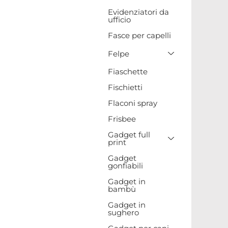
Evidenziatori da
ufficio
Fasce per capelli
Toggle Drop
Felpe
Fiaschette
Fischietti
Flaconi spray
Frisbee
Gadget full
Toggle Drop
print
Gadget
gonfiabili
Gadget in
bambù
Gadget in
sughero