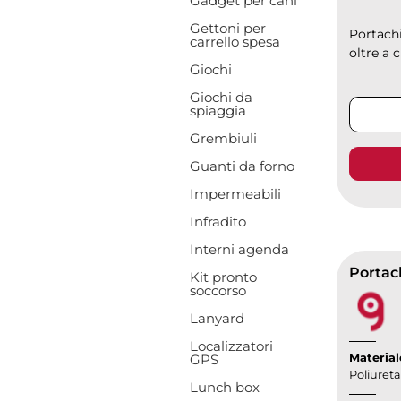
Gadget per cani
Gettoni per
Portachi
carrello spesa
oltre a c
Giochi
Giochi da
spiaggia
Grembiuli
Guanti da forno
Impermeabili
Infradito
Interni agenda
Portach
Kit pronto
soccorso
Lanyard
Localizzatori
Material
GPS
Poliuret
Lunch box