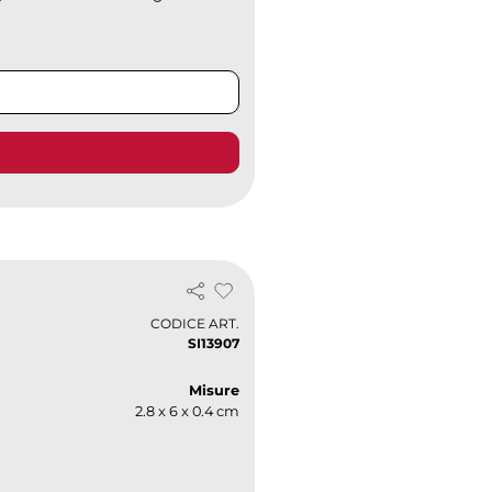
CODICE ART.
SI13907
Misure
2.8 x 6 x 0.4 cm