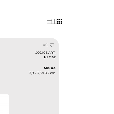
i accessori personalizzati si
e. Grazie alla possibilità di
nere prezzi all’ingrosso, è
amo bozze gratuite, trasporto
izio rapido e personalizzato
g.
CODICE ART.
H93167
Misure
3,8 x 3,5 x 0,2 cm