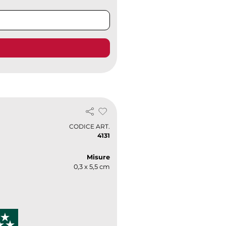
CODICE ART.
4131
Misure
0,3 x 5,5 cm