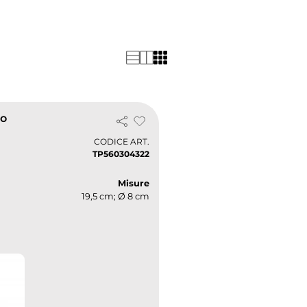
o. Serve per mantenere caldo
rmos in realtà è improprio.
. Il nome deriva dal suo
preso il nome della prima
 primo modello nel 1904. Il
 di mantenere una bevanda
co
CODICE ART.
TP560304322
Misure
19,5 cm; Ø 8 cm