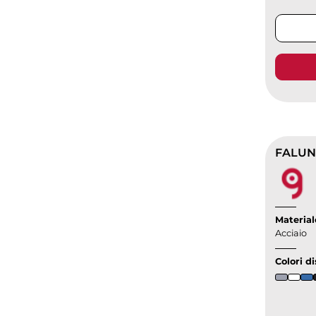
FALUN 
Material
Acciaio
Colori di