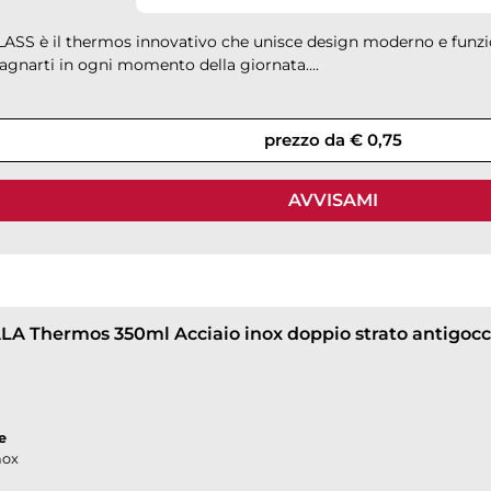
ASS è il thermos innovativo che unisce design moderno e funzion
gnarti in ogni momento della giornata....
prezzo da € 0,75
AVVISAMI
A Thermos 350ml Acciaio inox doppio strato antigocc
e
nox