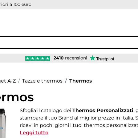
iori a 100 euro
2410
recensioni
age
et A-Z
Tazze e thermos
Thermos
ermos
Sfoglia il catalogo dei
Thermos Personalizzati
,
stampare il tuo Brand al miglior prezzo in Italia. Sc
ricevi in pochi giorni i tuoi thermos personalizzat
trasporto
Leggi tutto
sono
Gratis
. I thermos sono utilizzati