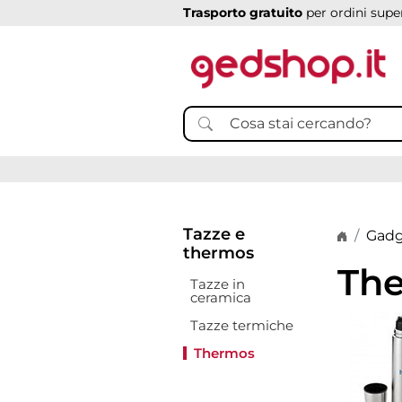
Trasporto gratuito
per ordini super
Tazze e
Home p
Gadg
thermos
Th
Tazze in
ceramica
Tazze termiche
Thermos