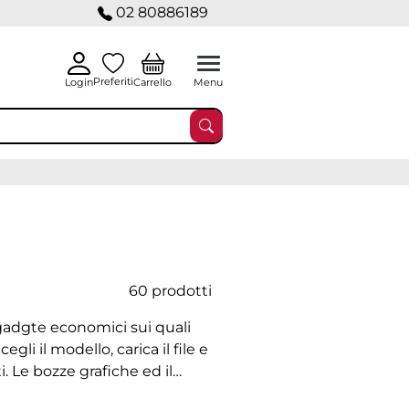
02 80886189
Preferiti
Carrello
Login
Menu
60 prodotti
 gadgte economici sui quali
egli il modello, carica il file e
i. Le bozze grafiche ed il
 per isolare un contenuto