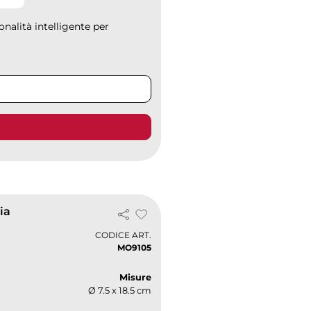
alità intelligente per
ia
CODICE ART.
MO9105
Misure
Ø 7.5 x 18.5 cm