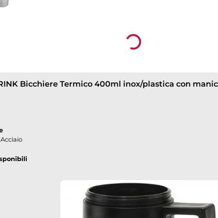
dall'ambiente esterno dal punto di vista termic
o freddo un alimento o una bevanda. Il nome the
Loading...
Si tratta in realtà del vaso di dewar o solo dewar
inventore.
Lo conosciamo invece come thermos perché ha 
compagnia produttrice, che mise in commercio il
thermos è un contenitore termico e permette
INK Bicchiere Termico 400ml inox/plastica con mani
calda fino a otto ore e fredda per 24.
e
/ Acciaio
sponibili