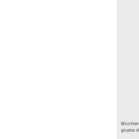
Bicchie
giusta d