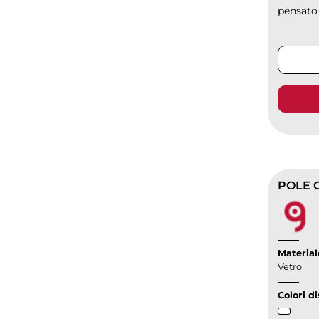
pensato 
Material
Vetro
Colori di