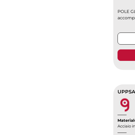
POLE GL
accompa
UPPSAL
Material
Acciaio i