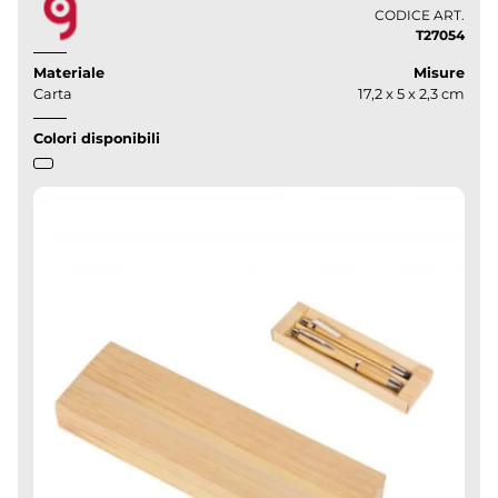
CODICE ART.
T27054
Materiale
Misure
Carta
17,2 x 5 x 2,3 cm
Colori disponibili