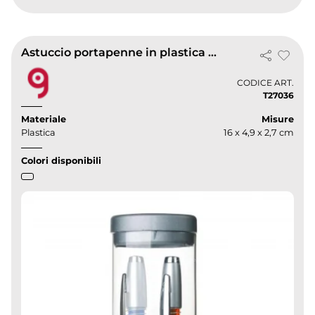
Astuccio portapenne in plastica 2 scomparti trasparente
CODICE ART.
T27036
Materiale
Misure
Plastica
16 x 4,9 x 2,7 cm
Colori disponibili