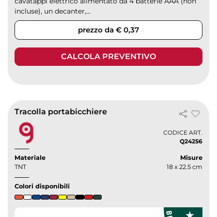
cavatappi elettrico alimentato da 4 batterie AAA (non
incluse), un decanter,...
prezzo da € 0,37
CALCOLA PREVENTIVO
Tracolla portabicchiere
CODICE ART.
Q24256
Materiale
Misure
TNT
18 x 22.5 cm
Colori disponibili