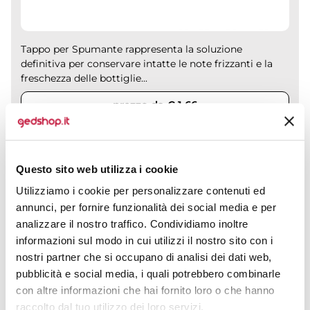
Tappo per Spumante rappresenta la soluzione
definitiva per conservare intatte le note frizzanti e la
freschezza delle bottiglie...
prezzo da € 1,66
CALCOLA PREVENTIVO
Questo sito web utilizza i cookie
Utilizziamo i cookie per personalizzare contenuti ed
annunci, per fornire funzionalità dei social media e per
Tappo vino natalizio CHRISTMAS FLAVOUR vetro sughero 5x3,5x8cm
analizzare il nostro traffico. Condividiamo inoltre
informazioni sul modo in cui utilizzi il nostro sito con i
CODICE ART.
nostri partner che si occupano di analisi dei dati web,
TP560902360
pubblicità e social media, i quali potrebbero combinarle
Materiale
Misure
con altre informazioni che hai fornito loro o che hanno
Plastica
5 x 3,5 x 8 cm
raccolto dal tuo utilizzo dei loro servizi.