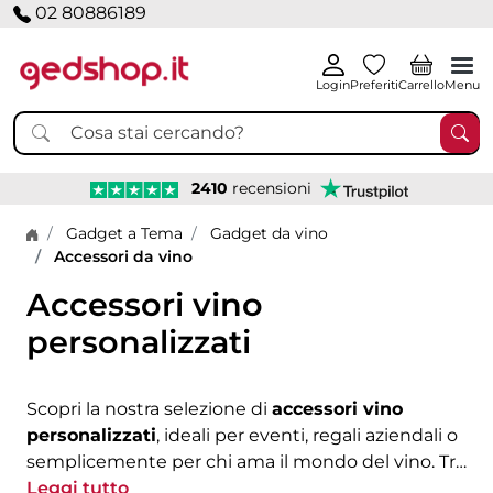
02 80886189
Login
Preferiti
Carrello
Menu
2410
recensioni
Home page
Gadget a Tema
Gadget da vino
Accessori da vino
Accessori vino
personalizzati
Scopri la nostra selezione di
accessori vino
personalizzati
, ideali per eventi, regali aziendali o
semplicemente per chi ama il mondo del vino. Tra
i nostri prodotti trovi la pratica tracolla porta calice,
Leggi tutto