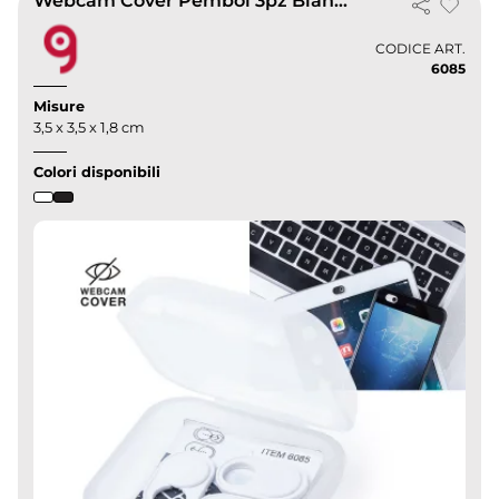
Webcam Cover Pembol 3pz Bianco/Nero, Ultra Compatta, Privacy Box
CODICE ART.
6085
Misure
3,5 x 3,5 x 1,8 cm
Colori disponibili