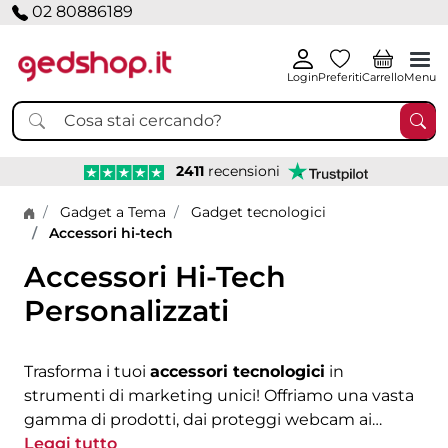
02 80886189
Login
Preferiti
Carrello
Menu
2411
recensioni
Home page
Gadget a Tema
Gadget tecnologici
Accessori hi-tech
Accessori Hi-Tech
Personalizzati
Trasforma i tuoi
accessori tecnologici
in
strumenti di marketing unici! Offriamo una vasta
gamma di prodotti, dai proteggi webcam ai
caricatori wireless, dai guanti touch ai connettori
Leggi tutto