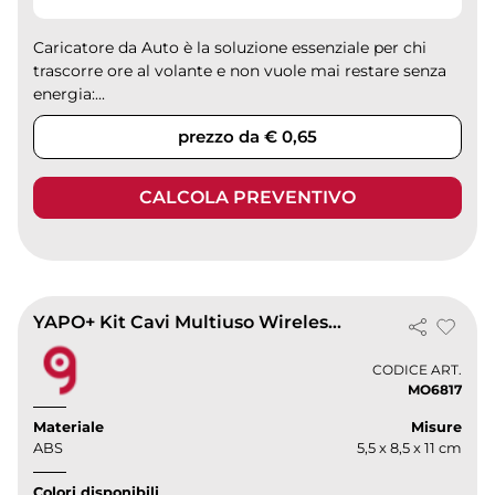
Caricatore da Auto è la soluzione essenziale per chi
trascorre ore al volante e non vuole mai restare senza
energia:...
prezzo da € 0,65
CALCOLA PREVENTIVO
YAPO+ Kit Cavi Multiuso Wireless, Nero, SIM, Porta Telefono
CODICE ART.
MO6817
Materiale
Misure
ABS
5,5 x 8,5 x 11 cm
Colori disponibili