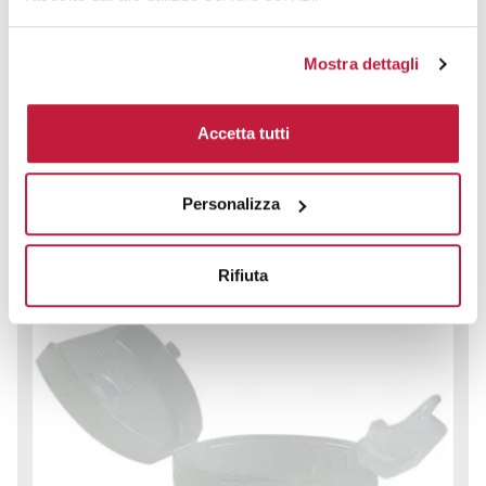
Mostra dettagli
Riciclapile Noval
Accetta tutti
CODICE ART.
2414
Materiale
Misure
Personalizza
Plastica
10,3 x 5,9 cm
Colori disponibili
Rifiuta