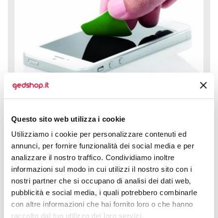
Questo sito web utilizza i cookie
Utilizziamo i cookie per personalizzare contenuti ed
Pulisci Schermo Nopek è la soluzione raffinata per chi
annunci, per fornire funzionalità dei social media e per
desidera mantenere lo schermo del proprio
analizzare il nostro traffico. Condividiamo inoltre
smartphone, tablet o laptop...
informazioni sul modo in cui utilizzi il nostro sito con i
prezzo da € 0,33
nostri partner che si occupano di analisi dei dati web,
pubblicità e social media, i quali potrebbero combinarle
con altre informazioni che hai fornito loro o che hanno
CALCOLA PREVENTIVO
raccolto dal tuo utilizzo dei loro servizi.