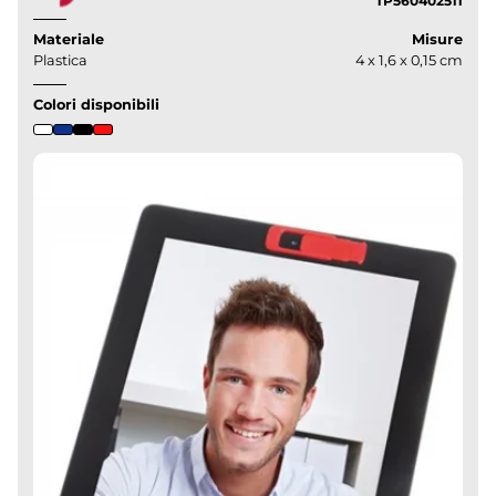
TP560402511
Materiale
Misure
Plastica
4 x 1,6 x 0,15 cm
Colori disponibili