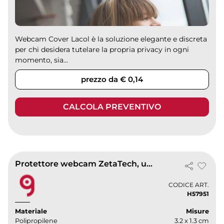
Webcam Cover Lacol è la soluzione elegante e discreta
per chi desidera tutelare la propria privacy in ogni
momento, sia...
prezzo da € 0,14
CALCOLA PREVENTIVO
Protettore webcam ZetaTech, universale in PP, coperchio slide
CODICE ART.
H57951
Materiale
Misure
Polipropilene
3.2 x 1.3 cm