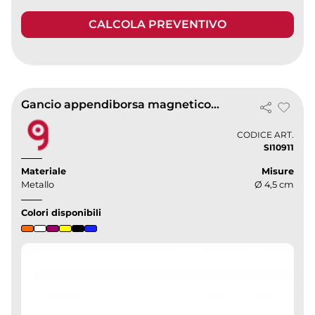
CALCOLA PREVENTIVO
Gancio appendiborsa magnetico DuoMags e argento
CODICE ART.
SI10911
Materiale
Misure
Metallo
Ø 4,5 cm
Colori disponibili