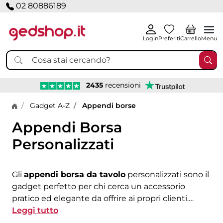
02 80886189
Login
Preferiti
Carrello
Menu
2435
recensioni
Home page
Gadget A-Z
Appendi borse
Appendi Borsa
Personalizzati
Gli
appendi borsa da tavolo
personalizzati sono il
gadget perfetto per chi cerca un accessorio
pratico ed elegante da offrire ai propri clienti.
Questi ganci portaborse sono ideali per essere
Leggi tutto
utilizzati in ufficio, ristoranti o durante eventi,