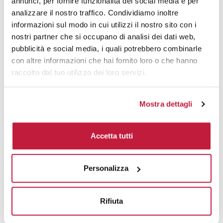
Gancio appendiborsa Hanger è la soluzione intelligente
annunci, per fornire funzionalità dei social media e per
e discreta per chi desidera custodire la propria borsa
analizzare il nostro traffico. Condividiamo inoltre
sempre a...
informazioni sul modo in cui utilizzi il nostro sito con i
nostri partner che si occupano di analisi dei dati web,
prezzo da € 1,30
pubblicità e social media, i quali potrebbero combinarle
con altre informazioni che hai fornito loro o che hanno
AVVISAMI
raccolto dal tuo utilizzo dei loro servizi.
Mostra dettagli
Atlantis Gancio appendiborsa pieghevole cromato argento elegante
Accetta tutti
CODICE ART.
BUL102137
Personalizza
Materiale
Misure
Lega di zinco
Ø 4,5 cm; 0,7 cm
Rifiuta
Colori disponibili