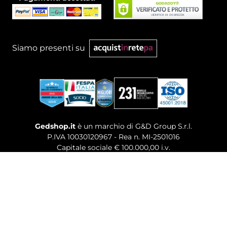
Siamo presenti su
Gedshop.it
è un marchio di G&D Group S.r.l.
P.IVA 10030120967 - Rea n. MI-2501016
Capitale sociale € 100.000,00 i.v.
Sede legale, Uffici Commerciali: Via Giuseppe Govone,
14 - 20154 Milano (MI)
Tel. 02 80886189
-
Mail. commerciale@gedshop.it
© 2026 GEDSHOP. ALL RIGHTS RESERVED.