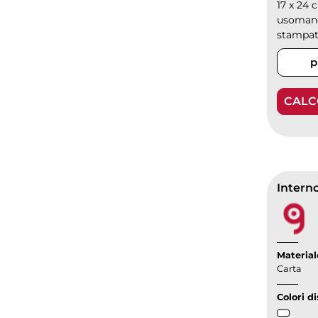
17 x 24 
usomano
stampa
p
CALC
Intern
Material
Carta
Colori di