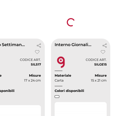
Loading...
Interno Settimanale 17x24
Interno Giornaliero 15x21
CODICE ART.
CODICE ART.
SILS17
SILGE15
e
Misure
Materiale
Misure
17 x 24 cm
Carta
15 x 21 cm
sponibili
Colori disponibili