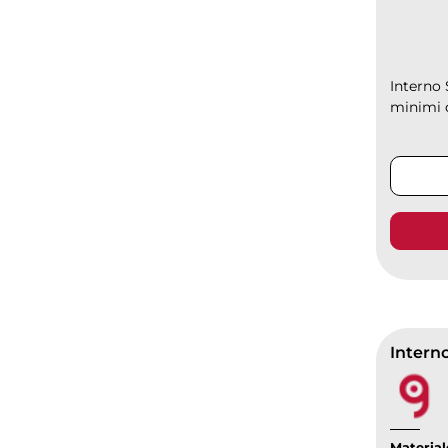
Interno 
minimi d
Interno
Material