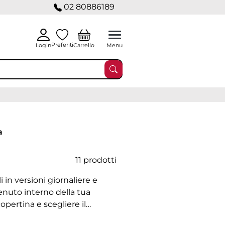
02 80886189
Preferiti
Carrello
Login
Menu
a
11 prodotti
li in versioni giornaliere e
tenuto interno della tua
copertina e scegliere il