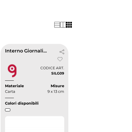
Interno Giornaliero 9x13
CODICE ART.
SILG09
Materiale
Misure
Carta
9 x 13 cm
Colori disponibili