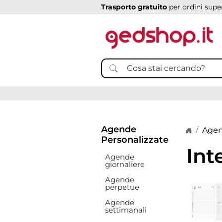
Trasporto gratuito
per ordini super
Agende
Home p
Agen
Personalizzate
Int
Agende
giornaliere
Agende
perpetue
Agende
settimanali