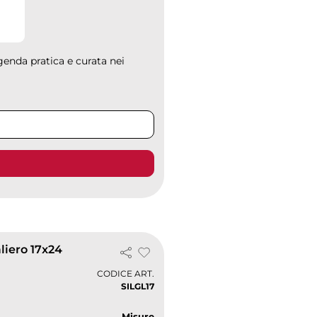
genda pratica e curata nei
liero 17x24
CODICE ART.
SILGL17
Misure