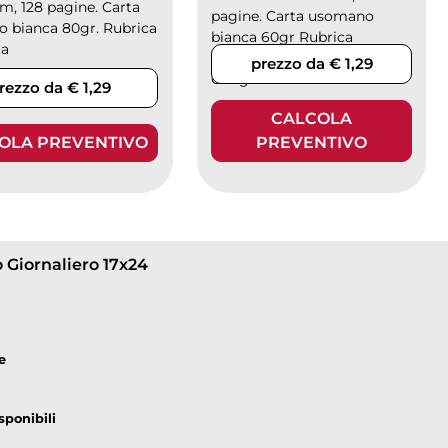
cm, 128 pagine. Carta
pagine. Carta usomano
 bianca 80gr. Rubrica
bianca 60gr Rubrica
ta
stampata, 4 pag. Cartina
prezzo da € 1,29
Geografica
rezzo da € 1,29
CALCOLA
OLA PREVENTIVO
PREVENTIVO
o Giornaliero 17x24
e
sponibili