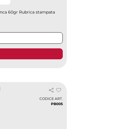
ianca 60gr Rubrica stampata
i
CODICE ART.
PB005