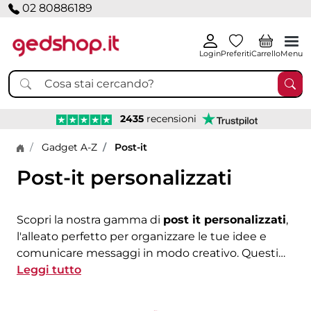
02 80886189
Login
Preferiti
Carrello
Menu
2435
recensioni
Home page
Gadget A-Z
Post-it
Post-it personalizzati
Scopri la nostra gamma di
post it personalizzati
,
l'alleato perfetto per organizzare le tue idee e
comunicare messaggi in modo creativo. Questi
blocchetti post-it personalizzati sono ideali per
Leggi tutto
aziende, studenti e professionisti che desiderano
mantenere l'ordine e la produttività. Puoi creare i