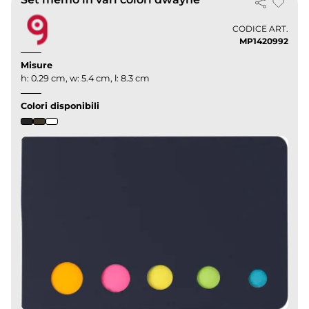
CODICE ART.
MP1420992
Misure
h: 0.29 cm, w: 5.4 cm, l: 8.3 cm
Colori disponibili