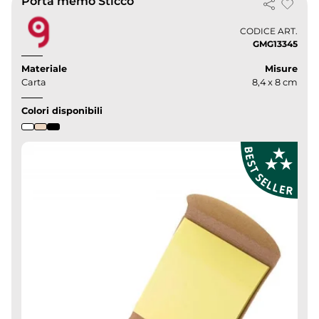
Porta memo Sticco
CODICE ART.
GMG13345
Materiale
Misure
Carta
8,4 x 8 cm
Colori disponibili