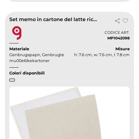
Set memo in cartone del latte riciclato thalassa
CODICE ART.
MP1042098
Materiale
Misure
Genbrugspapir, Genbrugte
h: 7.6 cm, w: 7.6 cm, l: 7.8 cm
mu00e6lkekartoner
Colori disponibili