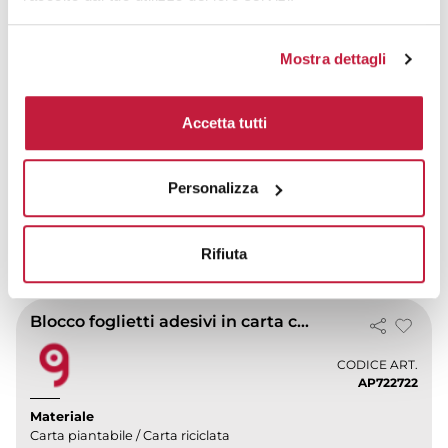
Mostra dettagli
Portamemo Yiuta unisce eleganza naturale e
funzionalità quotidiana in un accessorio indispensabile
sulla tua scrivania o nella...
Accetta tutti
prezzo da € 0,30
Personalizza
CALCOLA PREVENTIVO
Rifiuta
Blocco foglietti adesivi in carta con semi sementi
CODICE ART.
AP722722
Materiale
Carta piantabile / Carta riciclata