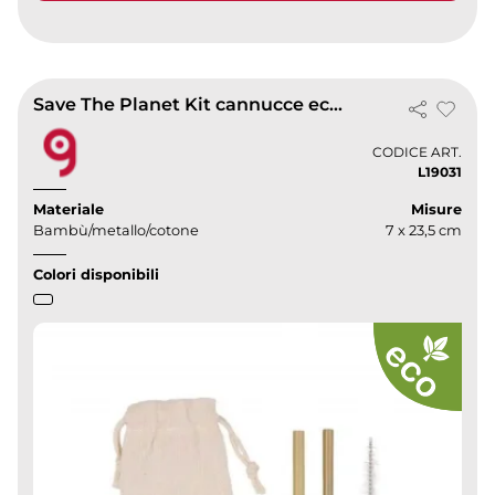
Save The Planet Kit cannucce ecocompatibili bambù con sacchetto
CODICE ART.
L19031
Materiale
Misure
Bambù/metallo/cotone
7 x 23,5 cm
Colori disponibili