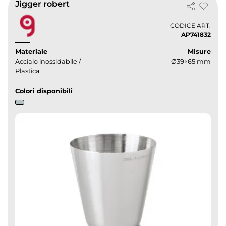
Jigger robert
CODICE ART.
AP741832
Materiale
Misure
Acciaio inossidabile /
Ø39×65 mm
Plastica
Colori disponibili