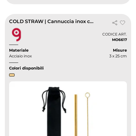
COLD STRAW | Cannuccia inox colorata riutilizzabile con pouch
CODICE ART.
MO6617
Materiale
Misure
Acciaio inox
3 x 25 cm
Colori disponibili