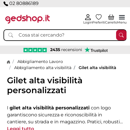
02 80886189
Login
Preferiti
Carrello
Menu
2435
recensioni
Home page
Abbigliamento Lavoro
Abbigliamento alta visibilità
Gilet alta visibilità
Gilet alta visibilità
personalizzati
I
gilet alta visibilità personalizzati
con logo
garantiscono sicurezza e riconoscibilità in
cantiere, su strada e in magazzino. Pratici, robusti
e indispensabili sul lavoro, ogni modello di gilet
Leggi tutto