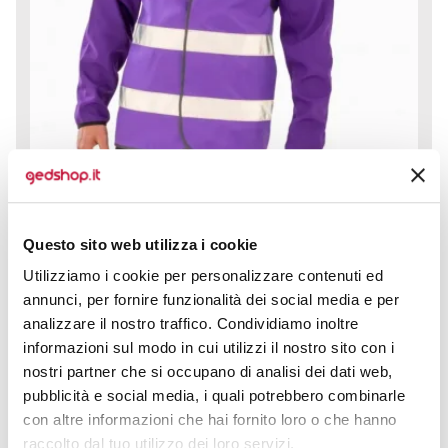
Gilet Core Enhanced Visibility è progettato per offrire
Questo sito web utilizza i cookie
sicurezza e comfort in ogni situazione dove visibilità e...
Utilizziamo i cookie per personalizzare contenuti ed
prezzo da € 3,07
annunci, per fornire funzionalità dei social media e per
analizzare il nostro traffico. Condividiamo inoltre
CALCOLA PREVENTIVO
informazioni sul modo in cui utilizzi il nostro sito con i
nostri partner che si occupano di analisi dei dati web,
pubblicità e social media, i quali potrebbero combinarle
con altre informazioni che hai fornito loro o che hanno
raccolto dal tuo utilizzo dei loro servizi.