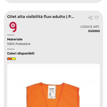
Gilet alta visibilità fluo adulto | Poliestere | Standard EN20471
CODICE ART.
SI22002
Materiale
100% Poliestere
Colori disponibili