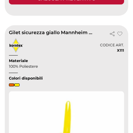
Gilet sicurezza giallo Mannheim con custodia, riflettente EN20471
CODICE ART.
X111
Materiale
100% Poliestere
Colori disponibili