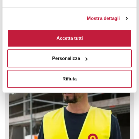
Gilet sicurezza Karlsruhe EN ISO 20471:2013 Oeko-Tex 100
CODICE ART.
Mostra dettagli
KXX217
Materiale
Accetta tutti
100% Poliestere
Colori disponibili
Personalizza
Rifiuta