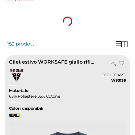
catarifrangente è conforme alle normative di
sicurezza ed è personalizzabile con stampa o
Loading...
ricamo.
152 prodotti
Gilet estivo WORKSAFE giallo riflettente con tasche e zip
CODICE ART.
WS3136
Materiale
65% Poliestere 35% Cotone
Colori disponibili