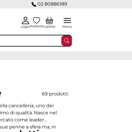
02 80886189
Preferiti
Carrello
Login
Menu
e
69 prodotti
lla cancelleria, uno dei
imo di qualità. Nasce nel
mercato come leader
sue penne a sfera ma, in