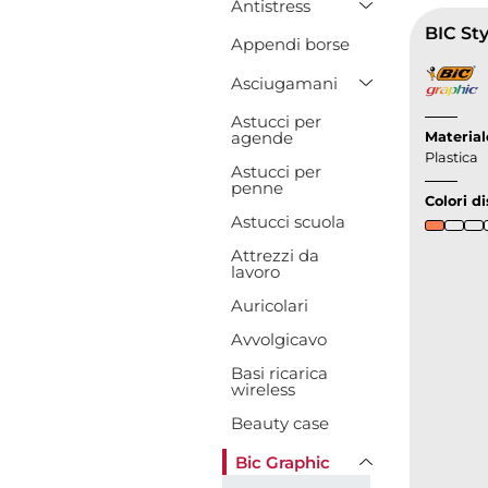
Antistress
BIC St
Appendi borse
Toggle Drop
Asciugamani
Astucci per
agende
Material
Plastica
Astucci per
penne
Colori di
Astucci scuola
Attrezzi da
lavoro
Auricolari
Avvolgicavo
Basi ricarica
wireless
Beauty case
Toggle Dropd
Bic Graphic