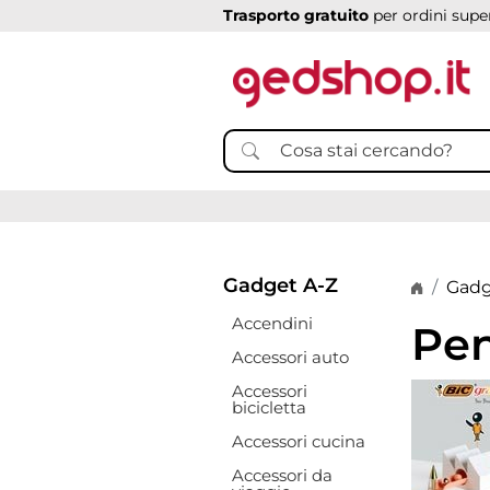
Trasporto gratuito
per ordini super
Gadget A-Z
Home p
Gadg
Accendini
Pen
Accessori auto
Accessori
bicicletta
Accessori cucina
Accessori da