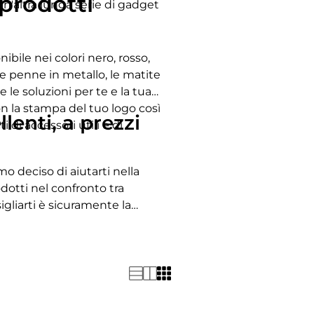
 prodotti
un'altra lunga serie di gadget
ibile nei colori nero, rosso,
 le penne in metallo, le matite
 le soluzioni per te e la tua
n la stampa del tuo logo così
lenti, a prezzi
i di accessori utili e di
o deciso di aiutarti nella
odotti nel confronto tra
igliarti è sicuramente la
 economica ed è utile per
uso comune e nessuno rifiuta
prio al momento giusto!
,52 euro a penna, otterrai la
volution classic