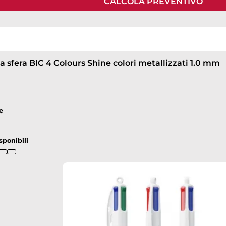
CALCOLA PREVENTIVO
down
a sfera BIC 4 Colours Shine colori metallizzati 1.0 mm
e
down
sponibili
down