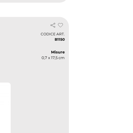
CODICE ART.
B1150
Misure
0,7 x 17,5 cm