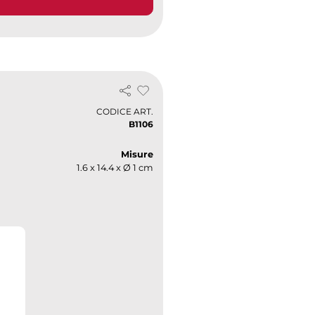
CODICE ART.
B1106
Misure
1.6 x 14.4 x Ø 1 cm