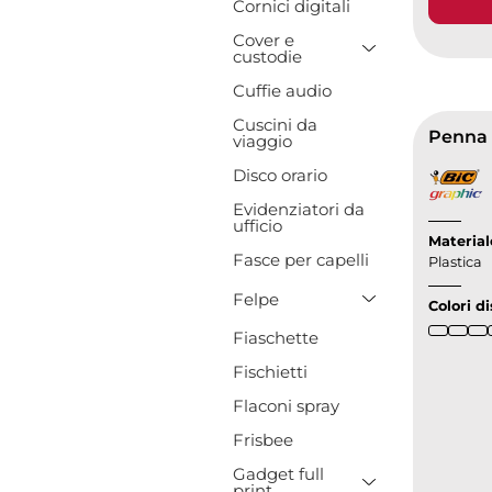
Cornici digitali
Cover e
Toggle Drop
custodie
Cuffie audio
Cuscini da
Penna 
viaggio
Disco orario
Evidenziatori da
ufficio
Material
Fasce per capelli
Plastica
Toggle Drop
Felpe
Colori di
Fiaschette
Fischietti
Flaconi spray
Frisbee
Gadget full
Toggle Drop
print