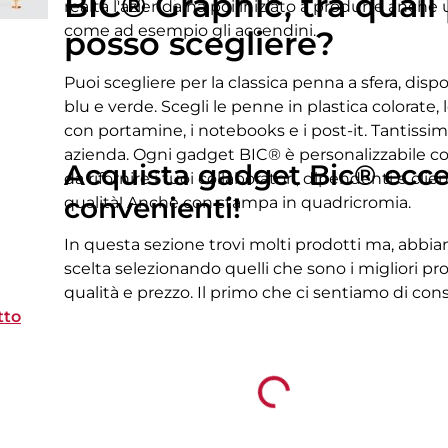
BIC® Graphic, tra quali
realtà l'azienda ha poi iniziato a produrre anche 
come ad esempio gli accendini.
posso scegliere?
Puoi scegliere per la classica penna a sfera, dispon
blu e verde. Scegli le penne in plastica colorate,
con portamine, i notebooks e i post-it. Tantissime
azienda. Ogni gadget BIC® è personalizzabile co
Acquista gadget Bic® eccel
da rifornire i tuoi collaboratori, dipendenti e client
convenienti!
qualità! Anche con stampa in quadricromia.
In questa sezione trovi molti prodotti ma, abbiam
scelta selezionando quelli che sono i migliori pr
qualità e prezzo. Il primo che ci sentiamo di cons
tto
penna a sfera style, è facile da personalizzare, è
chiunque la riceve. Le penne sono accessori di 
mai di riceverla in regalo, spesso poi, arriva pro
Loading...
L'ordine consigliato è di 1000 pezzi perché, con 0
tua merce personalizzata con il logo aziendale!
Per soli 0,41 euro a pezzo, acquisti 1000 matite e
down