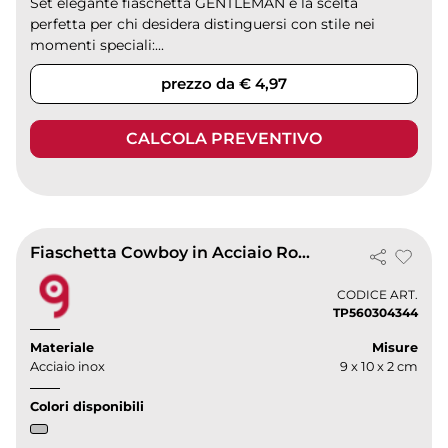
Set elegante fiaschetta GENTLEMAN è la scelta
perfetta per chi desidera distinguersi con stile nei
momenti speciali:...
prezzo da € 4,97
CALCOLA PREVENTIVO
Fiaschetta Cowboy in Acciaio Rossi Marrone 250ml Accessori
CODICE ART.
TP560304344
Materiale
Misure
Acciaio inox
9 x 10 x 2 cm
Colori disponibili