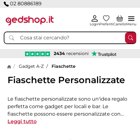
02 80886189
Login
Preferiti
Carrello
Menu
2434
recensioni
Home page
Gadget A-Z
Fiaschette
Fiaschette Personalizzate
Le fiaschette personalizzate sono un'idea regalo
perfetta come gadget per locali e bar. Le
fiaschette possono essere personalizzate con
loghi o nomi rendendole un omaggio esclusivo e
Leggi tutto
Loading...
di grande impatto. Realizzate in acciaio inox o altri
materiali di qualità, queste fiaschette sono