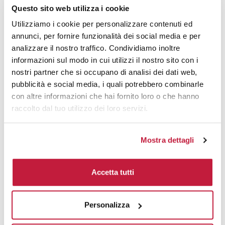
Questo sito web utilizza i cookie
Utilizziamo i cookie per personalizzare contenuti ed
annunci, per fornire funzionalità dei social media e per
SLIMMY | Set Flask Elegante in Acciaio 180ml
analizzare il nostro traffico. Condividiamo inoltre
informazioni sul modo in cui utilizzi il nostro sito con i
CODICE ART.
MO8321
nostri partner che si occupano di analisi dei dati web,
pubblicità e social media, i quali potrebbero combinarle
Materiale
Misure
con altre informazioni che hai fornito loro o che hanno
Acciaio inox
16,5 x 4 cm
raccolto dal tuo utilizzo dei loro servizi.
Colori disponibili
Mostra dettagli
Accetta tutti
Personalizza