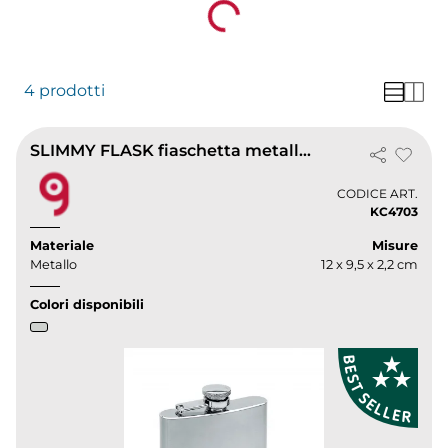
pensate per essere resistenti e durevoli nel
tempo, oltre a mantenere intatto il gusto delle
bevande.
4 prodotti
SLIMMY FLASK fiaschetta metallo satinato 175ml compatta 124g
CODICE ART.
KC4703
Materiale
Misure
Metallo
12 x 9,5 x 2,2 cm
Colori disponibili