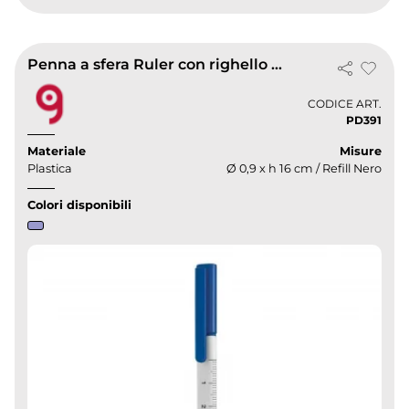
Penna a sfera Ruler con righello 10 cm, corpo bianco, refill nero
CODICE ART.
PD391
Materiale
Misure
Plastica
Ø 0,9 x h 16 cm / Refill Nero
Colori disponibili