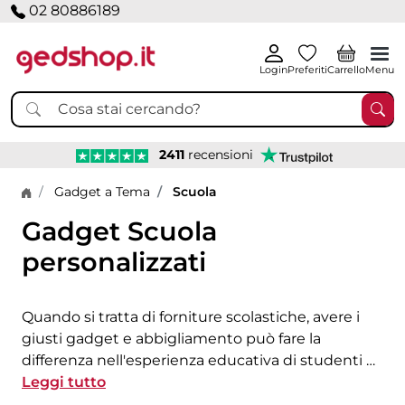
02 80886189
Login
Preferiti
Carrello
Menu
2411
recensioni
Home page
Gadget a Tema
Scuola
Gadget Scuola
personalizzati
Quando si tratta di forniture scolastiche, avere i
giusti gadget e abbigliamento può fare la
differenza nell'esperienza educativa di studenti e
insegnanti. Su Gedshop, siamo specializzati in
Leggi tutto
gadget scuola personalizzati, che non solo