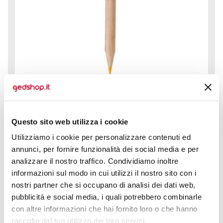
matita evidenziatore, Ø cm 1xh18 ca. Dimensione di
stampa 50 x 5 mm
Questo sito web utilizza i cookie
prezzo da € 0,25
Utilizziamo i cookie per personalizzare contenuti ed
annunci, per fornire funzionalità dei social media e per
analizzare il nostro traffico. Condividiamo inoltre
CALCOLA PREVENTIVO
informazioni sul modo in cui utilizzi il nostro sito con i
nostri partner che si occupano di analisi dei dati web,
pubblicità e social media, i quali potrebbero combinarle
con altre informazioni che hai fornito loro o che hanno
CALCOLATRICE SOLARE
raccolto dal tuo utilizzo dei loro servizi.