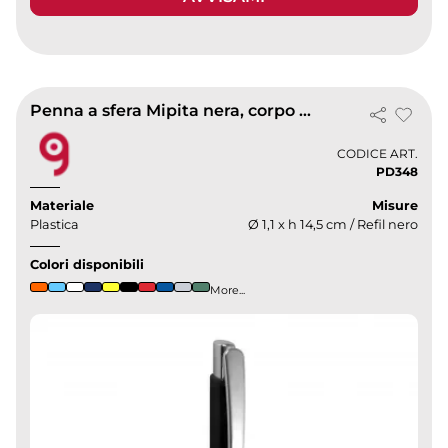
Penna a sfera Mipita nera, corpo colorato, clip cromata
CODICE ART.
PD348
Materiale
Misure
Plastica
Ø 1,1 x h 14,5 cm / Refil nero
Colori disponibili
More...