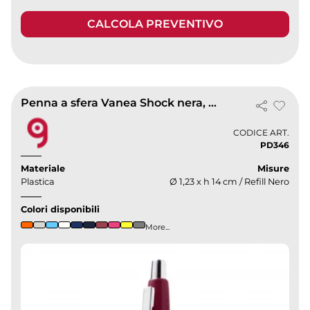
CALCOLA PREVENTIVO
Penna a sfera Vanea Shock nera, corpo colorato
CODICE ART.
PD346
Materiale
Misure
Plastica
Ø 1,23 x h 14 cm / Refill Nero
Colori disponibili
More...