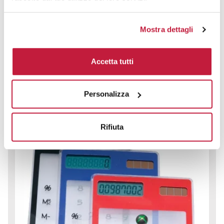
CODICE ART.
3085
Mostra dettagli
Materiale
Misure
Plastica
8 x 0,7 x 12 cm
Accetta tutti
Colori disponibili
Personalizza
Rifiuta