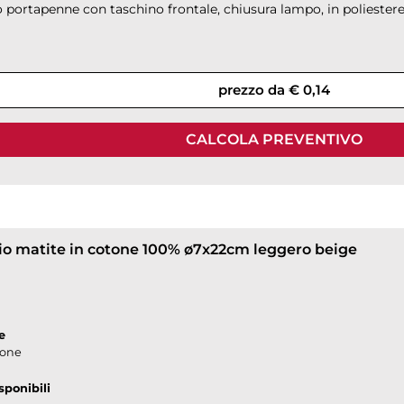
 portapenne con taschino frontale, chiusura lampo, in poliester
prezzo da € 0,14
CALCOLA PREVENTIVO
io matite in cotone 100% ø7x22cm leggero beige
e
tone
sponibili