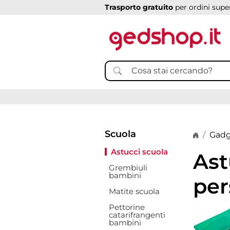
Trasporto gratuito
per ordini super
Scuola
Home p
Gadg
Astucci scuola
Ast
Grembiuli
bambini
per
Matite scuola
Pettorine
catarifrangenti
bambini