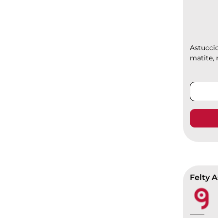
Astuccio
matite, 
Felty 