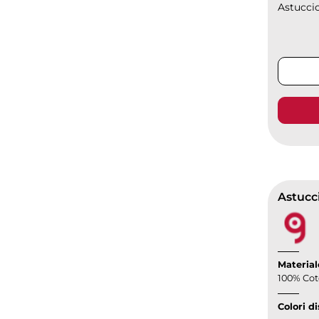
Astuccio
Astucc
Material
100% Co
Colori di