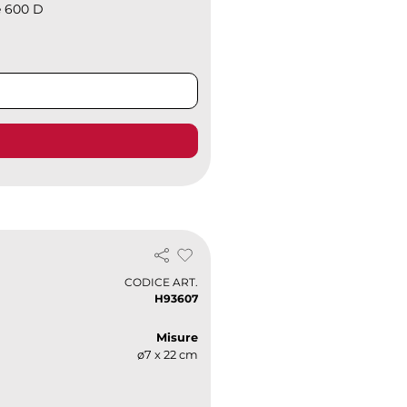
e 600 D
CODICE ART.
H93607
Misure
ø7 x 22 cm