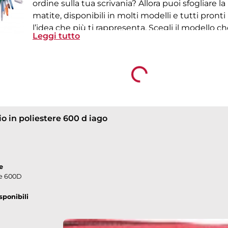
ordine sulla tua scrivania? Allora puoi sfogliare l
matite, disponibili in molti modelli e tutti pront
l’idea che più ti rappresenta. Scegli il modello ch
Leggi tutto
esigenze e divertiti a creare l’astuccio perfetto p
Loading...
o in poliestere 600 d iago
e
re 600D
sponibili