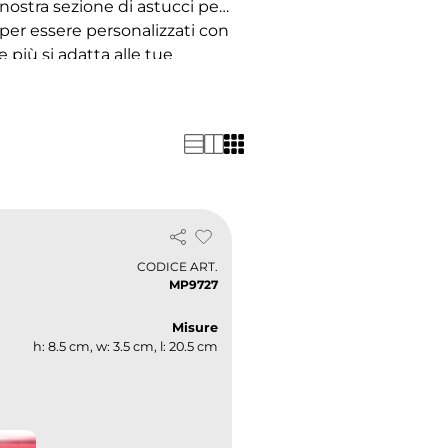
a nostra sezione di astucci per
i per essere personalizzati con
e più si adatta alle tue
er te!
CODICE ART.
MP9727
Misure
h: 8.5 cm, w: 3.5 cm, l: 20.5 cm