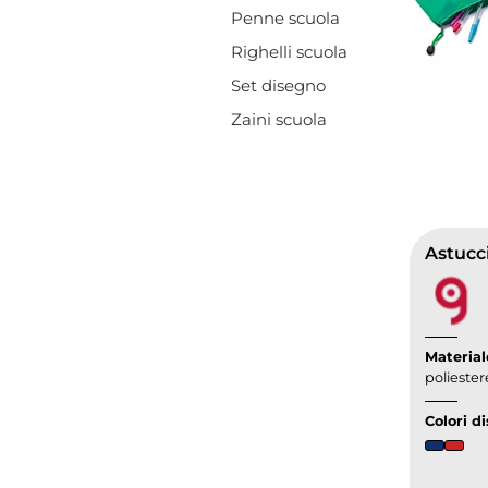
Penne scuola
Righelli scuola
Set disegno
Zaini scuola
Astucci
Material
polieste
Colori di