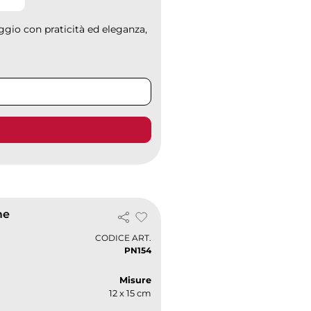
ggio con praticità ed eleganza,
me
CODICE ART.
PN154
Misure
12 x 15 cm