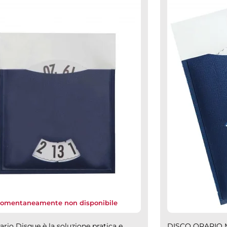
omentaneamente non disponibile
ario Disque è la soluzione pratica e
DISCO ORARIO M