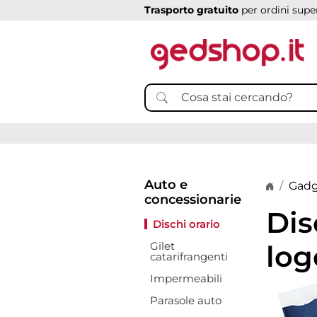
Trasporto gratuito
per ordini super
Auto e
Home p
Gadg
concessionarie
Dis
Dischi orario
Gilet
log
catarifrangenti
Impermeabili
Parasole auto