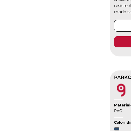
resisten
modo se
Material
PVC
Colori di