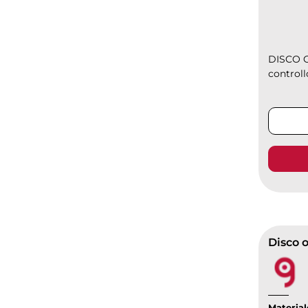
DISCO O
controll
Material