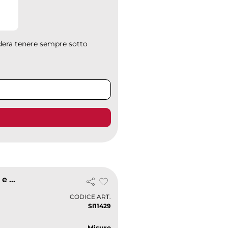
dera tenere sempre sotto
Disco orario multifunzione in plastica blu con raschiaghiaccio e getto
CODICE ART.
SI11429
Misure