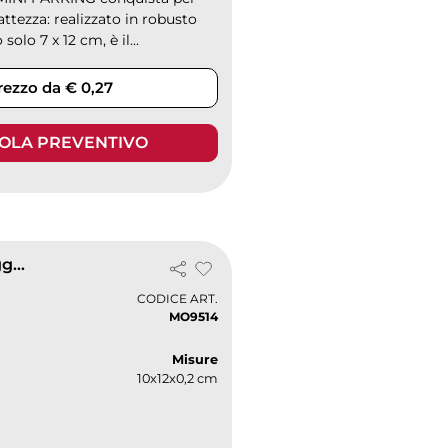
ttezza: realizzato in robusto
olo 7 x 12 cm, è il...
rezzo da € 0,27
OLA PREVENTIVO
PARKCARD Disco Orario Blu in PVC 10x12 cm Resistente e Leggero
CODICE ART.
MO9514
Misure
10x12x0,2 cm