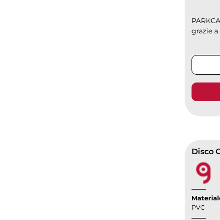
PARKCARD
grazie a
Disco 
Material
PVC