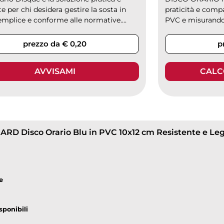
te per chi desidera gestire la sosta in
praticità e compa
mplice e conforme alle normative....
PVC e misurando s
prezzo da € 0,20
p
AVVISAMI
CALC
e
sponibili