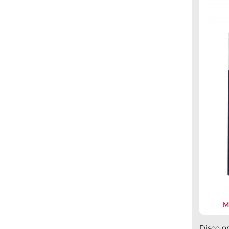
M
Disco or