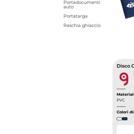
Portadocumenti
auto
Portatarga
Raschia ghiaccio
Disco 
Material
PVC
Colori di