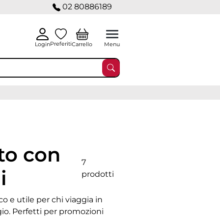
02 80886189
Preferiti
Carrello
Login
Menu
to con
7
i
prodotti
o e utile per chi viaggia in
gio. Perfetti per promozioni