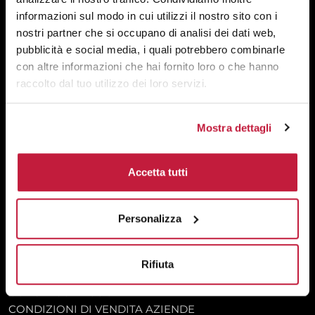
RICAMO
informazioni sul modo in cui utilizzi il nostro sito con i
TAMPOGRAFIA
nostri partner che si occupano di analisi dei dati web,
DIGITALE
pubblicità e social media, i quali potrebbero combinarle
CONFEZIONAMENTO
con altre informazioni che hai fornito loro o che hanno
RIPETI ORDINE
raccolto dal tuo utilizzo dei loro servizi.
ORDINI IN CORSO
PAGA ADESSO
INVIA FILES
Mostra dettagli
MAPPA DEL SITO
AZIENDA
Accetta tutti
CHI SIAMO
DOMANDE FREQUENTI
Personalizza
TRASPORTO GRATUITO
CONSEGNE EXPRESS
METODI PAGAMENTO
Rifiuta
PRIVACY POLICY
CONSENSO AI COOKIE
CONDIZIONI DI VENDITA AZIENDE