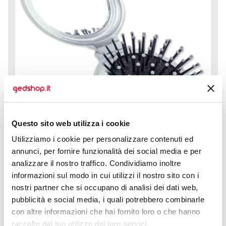
Questo sito web utilizza i cookie
Utilizziamo i cookie per personalizzare contenuti ed
annunci, per fornire funzionalità dei social media e per
analizzare il nostro traffico. Condividiamo inoltre
informazioni sul modo in cui utilizzi il nostro sito con i
nostri partner che si occupano di analisi dei dati web,
SPAZZOLA CON SPECCHIETTO JULIETTE è l’accessorio
pratico e sempre alla moda, pensato per chi cerca
pubblicità e social media, i quali potrebbero combinarle
funzionalità, stile e...
con altre informazioni che hai fornito loro o che hanno
raccolto dal tuo utilizzo dei loro servizi.