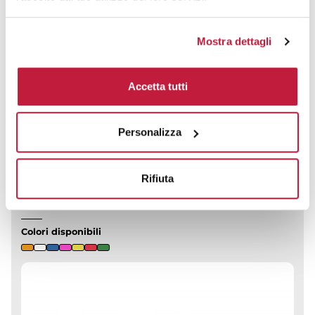
prezzo da € 0,76
Mostra dettagli
CALCOLA PREVENTIVO
Accetta tutti
Beauty Case Iriam in PVC trasparente
Personalizza
CODICE ART.
5064
Rifiuta
Materiale
Misure
PVC
17 x 4,5 x 12,5 cm
Colori disponibili