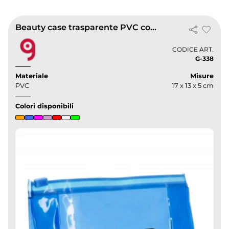
Beauty case trasparente PVC con zip
CODICE ART.
G-338
Materiale
Misure
PVC
17 x 13 x 5 cm
Colori disponibili