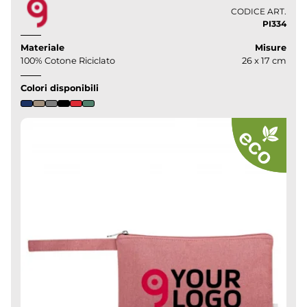
CODICE ART.
PI334
Materiale
Misure
100% Cotone Riciclato
26 x 17 cm
Colori disponibili