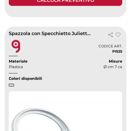
CALCOLA PREVENTIVO
Spazzola con Specchietto Juliette by Juliet, in plastica leggera 48g
CODICE ART.
PI525
Materiale
Misure
Plastica
Ø cm 7 ca
Colori disponibili