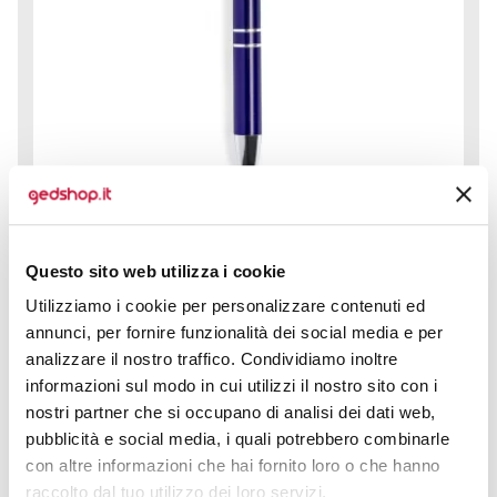
Questo sito web utilizza i cookie
Penna a Sfera Luggins è la scelta perfetta per chi
Utilizziamo i cookie per personalizzare contenuti ed
desidera scrivere con stile, rispettando l’ambiente.
annunci, per fornire funzionalità dei social media e per
Realizzata...
analizzare il nostro traffico. Condividiamo inoltre
prezzo da € 0,37
informazioni sul modo in cui utilizzi il nostro sito con i
nostri partner che si occupano di analisi dei dati web,
pubblicità e social media, i quali potrebbero combinarle
CALCOLA PREVENTIVO
con altre informazioni che hai fornito loro o che hanno
raccolto dal tuo utilizzo dei loro servizi.