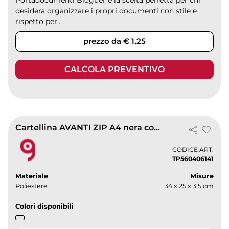
Portadocumenti Bloguer è la scelta perfetta per chi
desidera organizzare i propri documenti con stile e
rispetto per...
prezzo da € 1,25
CALCOLA PREVENTIVO
Cartellina AVANTI ZIP A4 nera con cerniera, porta penna e scomparti
CODICE ART.
TP560406141
Materiale
Misure
Poliestere
34 x 25 x 3,5 cm
Colori disponibili