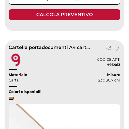
CALCOLA PREVENTIVO
Cartella portadocumenti A4 carta 400g bianca 23x30.7 cm
CODICE ART.
H93463
Materiale
Misure
Carta
23 x 30,7 cm
Colori disponibili