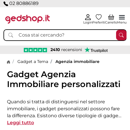
02 80886189
Login
Preferiti
Carrello
Menu
2410
recensioni
Home page
Gadget a Tema
Agenzia immobiliare
Gadget Agenzia
Immobiliare personalizzati
Quando si tratta di distinguersi nel settore
immobiliare, i gadget personalizzati possono fare
la differenza. Esistono diverse tipologie di gadget
per le agenzia immobiliari che possono essere
Leggi tutto
personalizzati per rispecchiare l'identità del brand