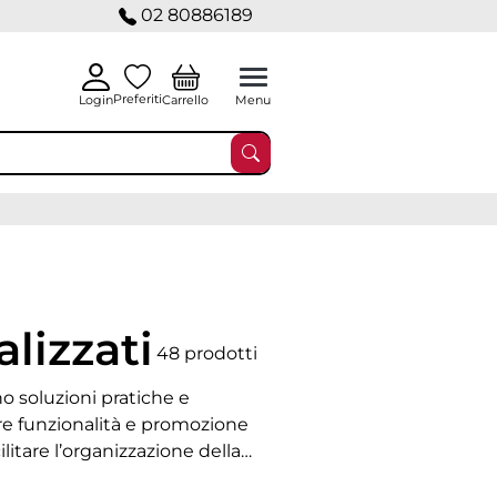
02 80886189
Preferiti
Carrello
Login
Menu
lizzati
48 prodotti
 soluzioni pratiche e
re funzionalità e promozione
ilitare l’organizzazione della
otidiane, mantenendo allo