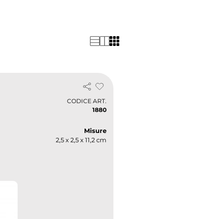
uesti gadget è possibile
tacarte, righelli
ri da scrivania, tutti
a aziendale. Questi prodotti
rafforzano anche l’immagine
 regali aziendali sia come
CODICE ART.
1880
Misure
2,5 x 2,5 x 11,2 cm