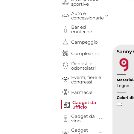
sportive
Auto e
Toggle Dr
concessionarie
Bar ed
enoteche
Campeggio
Sanny C
Compleanni
Dentisti e
odontoiatri
Eventi, fiere e
Material
congressi
Legno
Farmacie
Colori di
Gadget da
ufficio
Gadget da
Toggle Drop
vino
Gadget
Toggle Drop