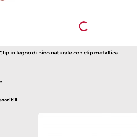
stesso tempo alta la visibilità del marchio. Tra q
trovare strumenti operativi come portapenne, por
opdown
multifunzione, segnalibri magnetici e altri accesso
facilmente personalizzabili con il logo o la grafic
Loading...
non solo aumentano l’efficienza sul lavoro, ma 
coordinata dello staff, rendendoli ideali sia come
supporto operativo quotidiano.
lip in legno di pino naturale con clip metallica
e
sponibili
down
down