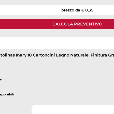
down
prezzo da € 0,35
CALCOLA PREVENTIVO
down
down
e
down
sponibili