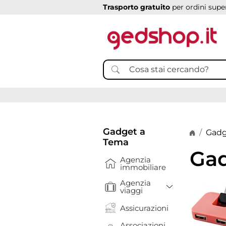
Trasporto gratuito
per ordini super
Gadget a
Home p
Gadg
Tema
Gad
Agenzia
immobiliare
Agenzia
Toggle Drop
viaggi
Assicurazioni
Associazioni