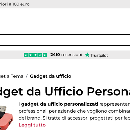
iori a 100 euro
2410
recensioni
age
et a Tema
Gadget da ufficio
get da Ufficio Persona
I
gadget da ufficio personalizzati
rappresentano
down
professionali per aziende che vogliono combina
del brand. Si tratta di accessori progettati per fac
scrivania e rendere più efficienti le attività qu
Leggi tutto