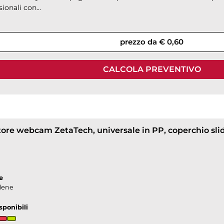
ionali con...
prezzo da € 0,60
CALCOLA PREVENTIVO
tore webcam ZetaTech, universale in PP, coperchio sli
e
ilene
sponibili