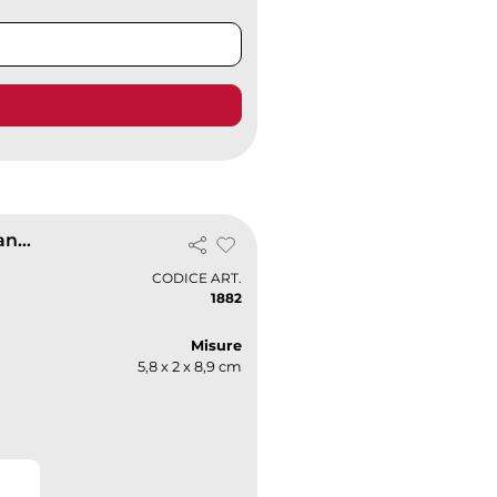
Set Cartolinas Inary 10 Cartoncini Legno Naturale, Finitura Granulata
CODICE ART.
1882
Misure
5,8 x 2 x 8,9 cm