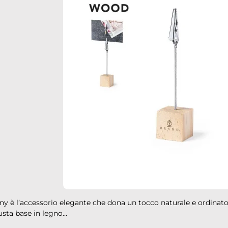
down
down
down
down
down
ny è l’accessorio elegante che dona un tocco naturale e ordinato 
sta base in legno...