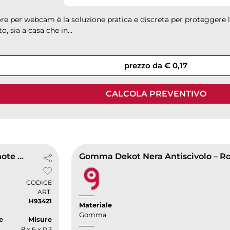
re per webcam è la soluzione pratica e discreta per proteggere la
 sia a casa che in...
prezzo da € 0,17
CALCOLA PREVENTIVO
Block note adesivo
CODICE
ART.
H93421
Materiale
Gomma
e
Misure
8 x 6 x 0,3