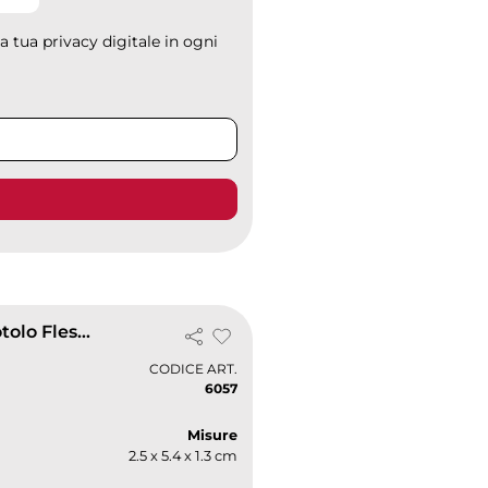
 tua privacy digitale in ogni
Gomma Dekot Nera Antiscivolo – Rotolo Flessibile Alta Qualità
CODICE ART.
6057
Misure
2.5 x 5.4 x 1.3 cm