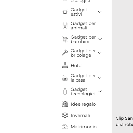
ecologici
Gadget
Toggle Drop
estivi
Gadget per
animali
Gadget per
Toggle Drop
bambini
Gadget per
Toggle Drop
bricolage
Hotel
Gadget per
Toggle Drop
la casa
Gadget
Toggle Drop
tecnologici
Idee regalo
Invernali
Clip San
una robu
Matrimonio