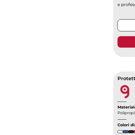
e profess
Protet
Material
Poliprop
Colori di