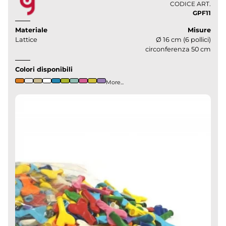
CODICE ART.
GPF11
Materiale
Misure
Lattice
Ø 16 cm (6 pollici)
circonferenza 50 cm
Colori disponibili
More...