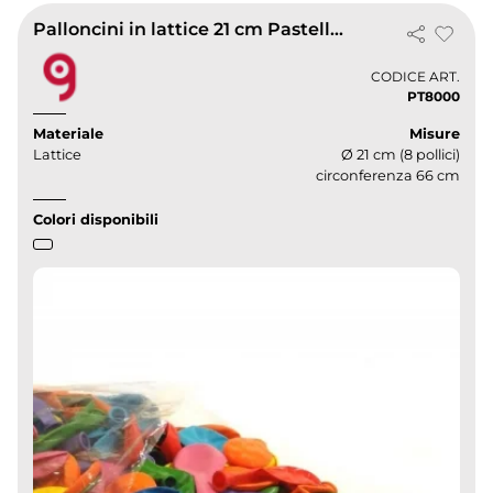
Palloncini in lattice 21 cm Pastello biodegradabili | ColorJoy
CODICE ART.
PT8000
Materiale
Misure
Lattice
Ø 21 cm (8 pollici)
circonferenza 66 cm
Colori disponibili