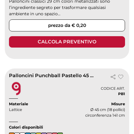
Palloncini classici 29 cm colori metallizzati sono
l’ingrediente segreto per trasformare qualsiasi
ambiente in uno spazio...
prezzo da € 0,20
CALCOLA PREVENTIVO
Palloncini Punchball Pastello 45 cm in Lattice Biodegradabile
CODICE ART.
PB1
Materiale
Misure
Lattice
Ø 45 cm (18 pollici)
circonferenza 141 cm
Colori disponibili