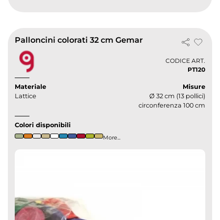
Palloncini colorati 32 cm Gemar
CODICE ART.
PT120
Materiale
Misure
Lattice
Ø 32 cm (13 pollici)
circonferenza 100 cm
Colori disponibili
More...