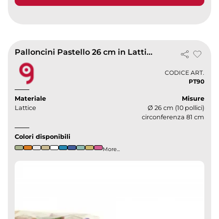
Palloncini Pastello 26 cm in Lattice Colorati Biodegradabili
CODICE ART.
PT90
Materiale
Misure
Lattice
Ø 26 cm (10 pollici)
circonferenza 81 cm
Colori disponibili
More...