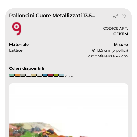
Palloncini Cuore Metallizzati 13.5 cm in Lattice Pastello BalloonUp
CODICE ART.
CFP11M
Materiale
Misure
Lattice
Ø 13.5 cm (5 pollici)
circonferenza 42 cm
Colori disponibili
More...