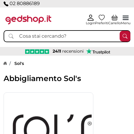
02 80886189
Login
Preferiti
Carrello
Menu
2411
recensioni
Home page
Sol's
Abbigliamento Sol's