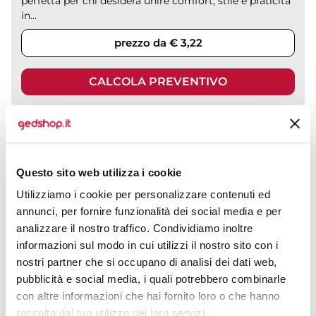
perfetta per chi desidera unire comfort, stile e praticità
in...
prezzo da € 3,22
CALCOLA PREVENTIVO
T-shirt Sublima Unisex, 100% Poliestere, Regular, Girocollo
Questo sito web utilizza i cookie
CODICE ART.
Utilizziamo i cookie per personalizzare contenuti ed
SOLS11775
annunci, per fornire funzionalità dei social media e per
analizzare il nostro traffico. Condividiamo inoltre
Materiale
100% Poliestere - 160 / 165 g/m2
informazioni sul modo in cui utilizzi il nostro sito con i
nostri partner che si occupano di analisi dei dati web,
Colori disponibili
pubblicità e social media, i quali potrebbero combinarle
con altre informazioni che hai fornito loro o che hanno
raccolto dal tuo utilizzo dei loro servizi.