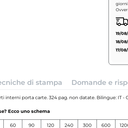
giorni
Ovvero
19/08
18/08
17/08
ecniche di stampa
Domande e risp
ti interni porta carte. 324 pag. non datate. Bilingue: IT -
rse? Ecco uno schema
60
90
120
240
300
600
120