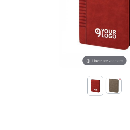
Hover per zoomare