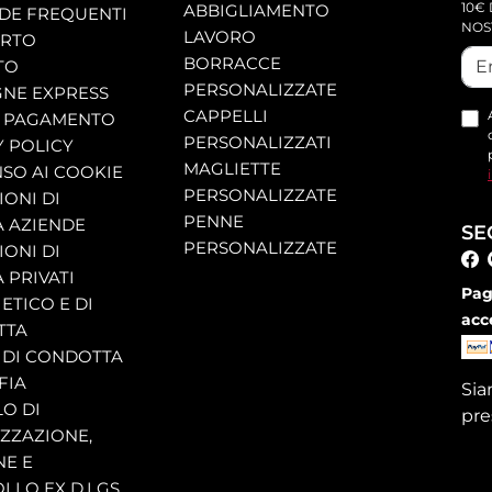
10€ 
ABBIGLIAMENTO
E FREQUENTI
NOS
LAVORO
ORTO
BORRACCE
TO
PERSONALIZZATE
NE EXPRESS
CAPPELLI
 PAGAMENTO
PERSONALIZZATI
Y POLICY
MAGLIETTE
SO AI COOKIE
PERSONALIZZATE
ONI DI
PENNE
A AZIENDE
SE
PERSONALIZZATE
ONI DI
 PRIVATI
Pag
ETICO E DI
acc
TTA
 DI CONDOTTA
FIA
Si
O DI
pre
ZZAZIONE,
NE E
LLO EX D.LGS.