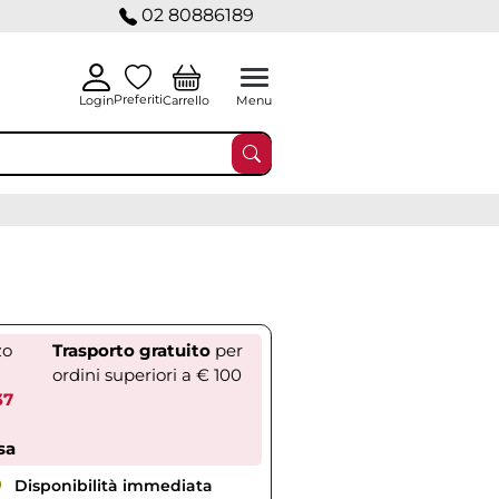
02 80886189
Preferiti
Carrello
Login
Menu
zo
Trasporto gratuito
per
ordini superiori a € 100
37
sa
Disponibilità immediata