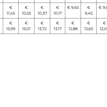
€
€
€
€
€ 9,65
€
€ 9,
11,45
10,55
10,37
10,17
9,45
€
€
€
€
€
€
€
15,99
15,01
13,72
13,17
12,88
12,65
12,