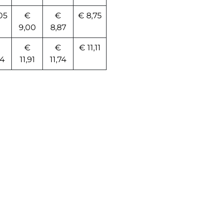
05
€
€
€ 8,75
9,00
8,87
€
€
€ 11,11
04
11,91
11,74