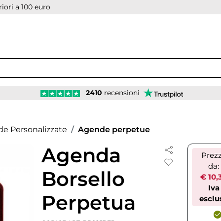
iori a 100 euro
2410
recensioni
e Personalizzate
Agende perpetue
Agenda
Prez
da:
Borsello
€ 10,
Iva
Perpetua
esclu