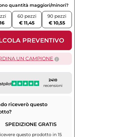
vono quantità maggiori/minori?
zzi
60 pezzi
90 pezzi
,16
€ 11,45
€ 10,55
LCOLA PREVENTIVO
RDINA UN CAMPIONE
2410
recensioni
do riceverò questo
otto?
SPEDIZIONE GRATIS
icevere questo prodotto in 15