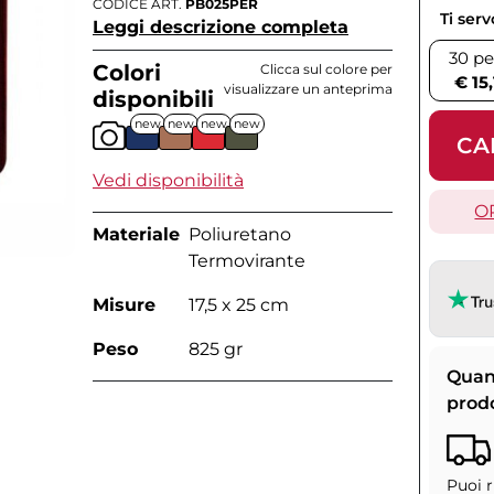
CODICE ART.
PB025PER
Ti ser
Leggi descrizione completa
30 pe
Colori
Clicca sul colore per
€ 15
visualizzare un anteprima
disponibili
new
new
new
new
CA
Vedi disponibilità
O
Materiale
Poliuretano
Termovirante
Misure
17,5 x 25 cm
Peso
825 gr
Quan
prod
Puoi r