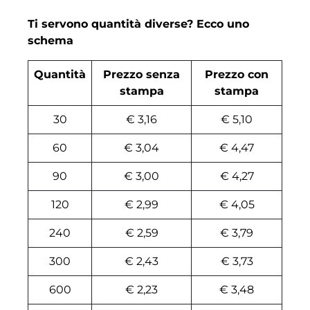
Ti servono quantità diverse? Ecco uno
schema
Quantità
Prezzo senza
Prezzo con
stampa
stampa
30
€ 3,16
€ 5,10
60
€ 3,04
€ 4,47
90
€ 3,00
€ 4,27
120
€ 2,99
€ 4,05
240
€ 2,59
€ 3,79
300
€ 2,43
€ 3,73
600
€ 2,23
€ 3,48