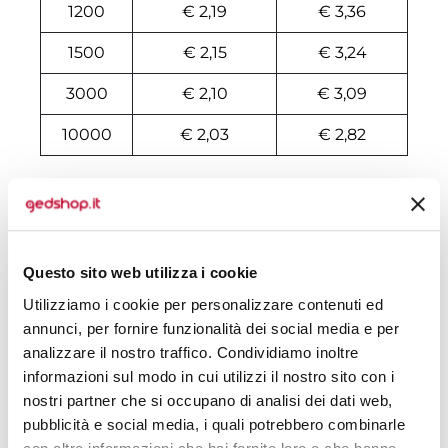
1200
€ 2,19
€ 3,36
1500
€ 2,15
€ 3,24
3000
€ 2,10
€ 3,09
10000
€ 2,03
€ 2,82
Tecniche di stampa
Domande e risposte
Questo sito web utilizza i cookie
Utilizziamo i cookie per personalizzare contenuti ed
annunci, per fornire funzionalità dei social media e per
Prodotti alternativi
analizzare il nostro traffico. Condividiamo inoltre
informazioni sul modo in cui utilizzi il nostro sito con i
nostri partner che si occupano di analisi dei dati web,
pubblicità e social media, i quali potrebbero combinarle