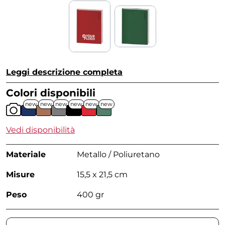
Leggi descrizione completa
Colori disponibili
new
new
new
new
new
new
Vedi disponibilità
Materiale
Metallo / Poliuretano
Misure
15,5 x 21,5 cm
Peso
400 gr