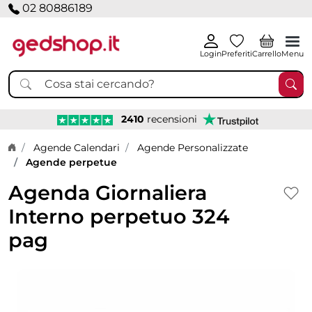
02 80886189
Login
Preferiti
Carrello
Menu
2410
recensioni
Home page
Agende Calendari
Agende Personalizzate
Agende perpetue
Agenda Giornaliera
Interno perpetuo 324
pag