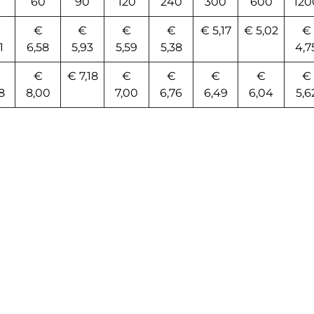
60
90
120
240
300
600
120
€
€
€
€
€ 5,17
€ 5,02
€
1
6,58
5,93
5,59
5,38
4,7
€
€ 7,18
€
€
€
€
€
8
8,00
7,00
6,76
6,49
6,04
5,6