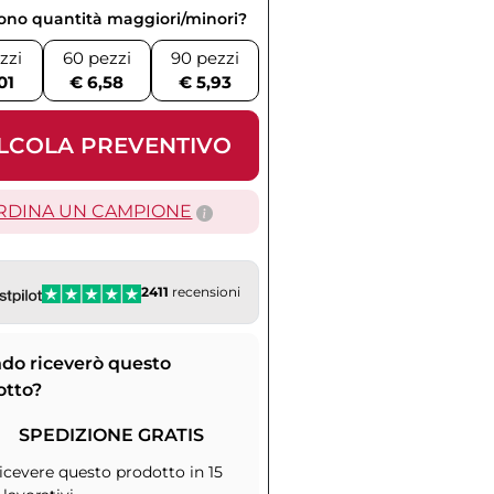
vono quantità maggiori/minori?
zzi
60 pezzi
90 pezzi
01
€ 6,58
€ 5,93
LCOLA PREVENTIVO
RDINA UN CAMPIONE
2411
recensioni
do riceverò questo
otto?
SPEDIZIONE GRATIS
icevere questo prodotto in 15