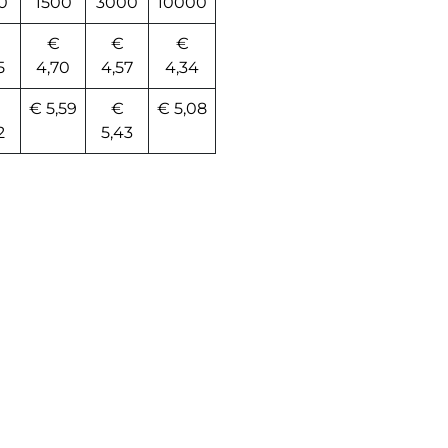
0
1500
3000
10000
€
€
€
5
4,70
4,57
4,34
€ 5,59
€
€ 5,08
2
5,43