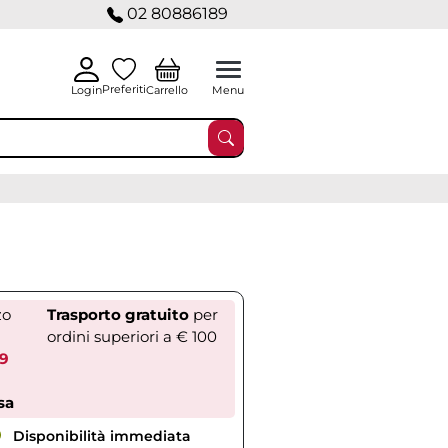
02 80886189
Preferiti
Carrello
Login
Menu
zo
Trasporto gratuito
per
ordini superiori a € 100
59
sa
Disponibilità immediata