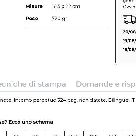
giorni
Misure
16,5 x 22 cm
Ovvero
Peso
720 gr
20/08
19/08
18/08
ecniche di stampa
Domande e risp
ete. Interno perpetuo 324 pag. non datate. Bilingue: IT 
rse? Ecco uno schema