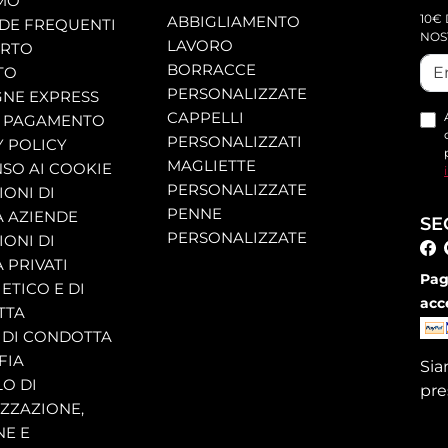
AMO
10€ 
ABBIGLIAMENTO
E FREQUENTI
NOS
LAVORO
ORTO
BORRACCE
TO
PERSONALIZZATE
NE EXPRESS
CAPPELLI
 PAGAMENTO
PERSONALIZZATI
Y POLICY
MAGLIETTE
SO AI COOKIE
PERSONALIZZATE
ONI DI
PENNE
A AZIENDE
SE
PERSONALIZZATE
ONI DI
 PRIVATI
Pag
ETICO E DI
acc
TTA
 DI CONDOTTA
FIA
Si
O DI
pre
ZZAZIONE,
NE E