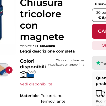
Chiusura
Ti ser
tricolore
30 pe
€ 8,
con
CA
magnete
O
CODICE ART.
PB140PER
Leggi descrizione completa
Colori
Clicca sul colore per
visualizzare un anteprima
disponibili
new
Quan
prod
Vedi disponibilità
Materiale
Poliuretano
Puoi r
Termovirante