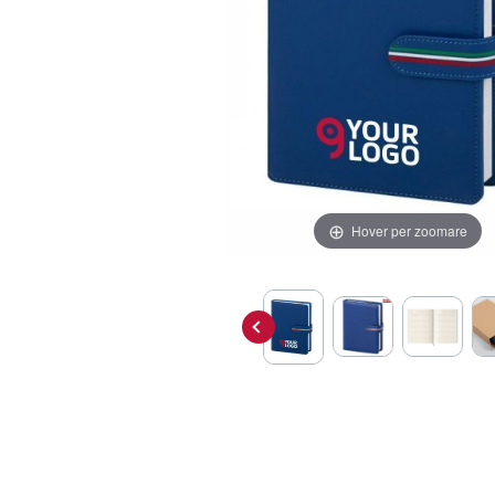
Hover per zoomare