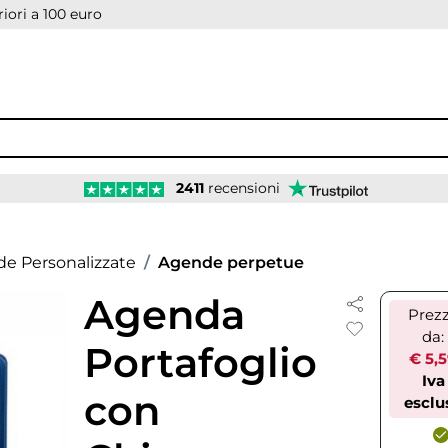
iori a 100 euro
2411
recensioni
e Personalizzate
Agende perpetue
Agenda
Prez
da:
Portafoglio
€ 5,
Iva
con
esclu