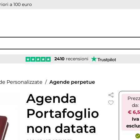
iori a 100 euro
2410
recensioni
e Personalizzate
Agende perpetue
Agenda
Prez
da:
Portafoglio
€ 6,
Iva
non datata
esclu