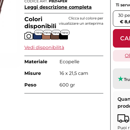
CODICE ART.
PB214PER
Ti ser
Leggi descrizione completa
30 pe
Colori
Clicca sul colore per
€ 8,
visualizzare un anteprima
disponibili
new
new
new
new
CA
Vedi disponibilità
O
Materiale
Ecopelle
Misure
16 x 21,5 cam
Peso
600 gr
Quan
prod
Puoi r