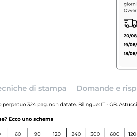
giorni
Ovvero
20/08
19/08
18/08
ecniche di stampa
Domande e risp
o perpetuo 324 pag. non datate. Bilingue: IT - GB. Astucc
rse? Ecco uno schema
0
60
90
120
240
300
600
120