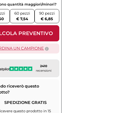
vono quantità maggiori/minori?
zzi
60 pezzi
90 pezzi
60
€ 7,54
€ 6,85
LCOLA PREVENTIVO
RDINA UN CAMPIONE
2410
recensioni
do riceverò questo
otto?
SPEDIZIONE GRATIS
icevere questo prodotto in 15