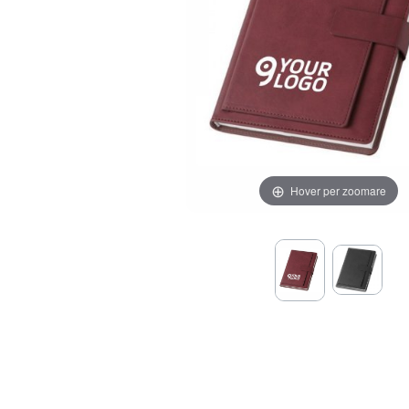
Hover per zoomare