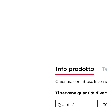
Info prodotto
T
Chiusura con fibbia. Intern
Ti servono quantità dive
Quantità
3