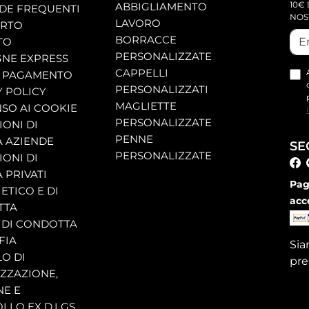
10€ 
ABBIGLIAMENTO
E FREQUENTI
NOS
LAVORO
ORTO
BORRACCE
TO
PERSONALIZZATE
NE EXPRESS
CAPPELLI
 PAGAMENTO
PERSONALIZZATI
Y POLICY
MAGLIETTE
SO AI COOKIE
PERSONALIZZATE
ONI DI
PENNE
A AZIENDE
SE
PERSONALIZZATE
ONI DI
 PRIVATI
Pag
ETICO E DI
acc
TTA
 DI CONDOTTA
FIA
Si
O DI
pre
ZZAZIONE,
NE E
LLO EX D.LGS.