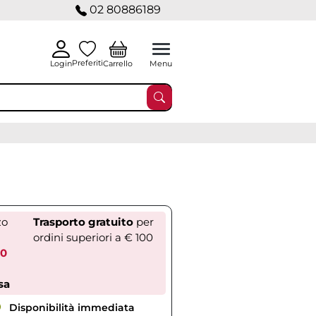
02 80886189
Preferiti
Carrello
Login
Menu
zo
Trasporto gratuito
per
ordini superiori a € 100
50
sa
Disponibilità immediata