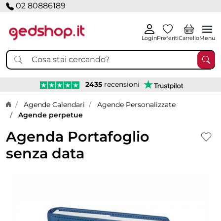
02 80886189
Login
Preferiti
Carrello
Menu
2435
recensioni
Home page
Agende Calendari
Agende Personalizzate
Agende perpetue
Agenda Portafoglio
senza data