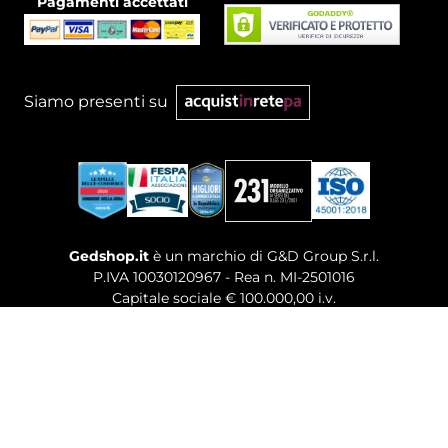
Pagamenti accettati
Siamo presenti su
Gedshop.it
è un marchio di G&D Group S.r.l.
P.IVA 10030120967 - Rea n. MI-2501016
Capitale sociale € 100.000,00 i.v.
Sede legale, Uffici Commerciali: Via Giuseppe Govone,
14 - 20154 Milano (MI)
Tel. 02 80886189
-
Mail. commerciale@gedshop.it
© 2026 GEDSHOP. ALL RIGHTS RESERVED.