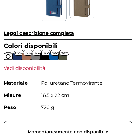
Leggi descrizione completa
Colori disponibili
new
new
new
new
new
new
Vedi disponibilità
Materiale
Poliuretano Termovirante
Misure
16,5 x 22 cm
Peso
720 gr
Momentaneamente non disponibile