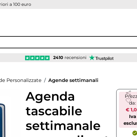
iori a 100 euro
2410
recensioni
e Personalizzate
Agende settimanali
Agenda
Prez
da:
tascabile
€ 1,
Iva
settimanale
esclu