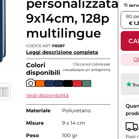
personalizzata
Ti ser
9x14cm, 128p
80 pe
€ 1,
multilingue
CA
CODICE ART.
PB287
Leggi descrizione completa
O
Colori
Clicca sul colore per
visualizzare un anteprima
disponibili
Vedi disponibilità
Quan
Materiale
Poliuretano
prod
Misure
9 x 14 cm
Peso
100 gr
Puoi r