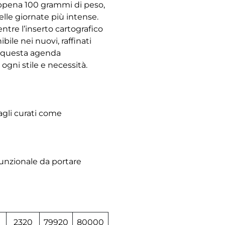
appena 100 grammi di peso,
elle giornate più intense.
ntre l’inserto cartografico
ile nei nuovi, raffinati
de, questa agenda
ogni stile e necessità.
agli curati come
funzionale da portare
2320
79920
80000