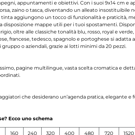
mpegni, appuntamenti e obiettivi. Con i suoi 9x14 cm e 
rsa, zaino o tasca, diventando un alleato insostituibile n
tinta aggiungono un tocco di funzionalità e praticità, me
disposizione mappe utili per i tuoi spostamenti. Disponib
rigio, oltre alle classiche tonalità blu, rosso, royal e ver
lese, francese, tedesco, spagnolo e portoghese si adatta a 
 gruppo o aziendali, grazie ai lotti minimi da 20 pezzi.
simo, pagine multilingue, vasta scelta cromatica e dett
ordinati.
viaggiatori che desiderano un’agenda pratica, elegante e 
rse? Ecco uno schema
160
240
320
400
480
720
1520