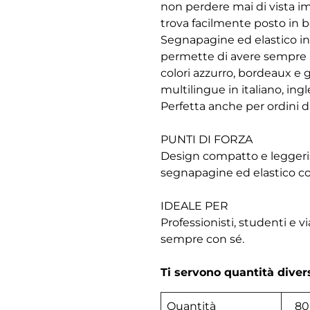
non perdere mai di vista i
trova facilmente posto in bo
Segnapagine ed elastico in 
permette di avere sempre a 
colori azzurro, bordeaux e g
multilingue in italiano, ing
Perfetta anche per ordini di
PUNTI DI FORZA
Design compatto e leggeris
segnapagine ed elastico co
IDEALE PER
Professionisti, studenti e 
sempre con sé.
Ti servono quantità dive
Quantità
80