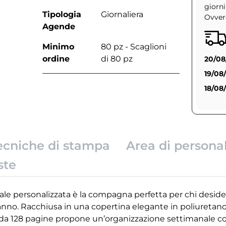
giorni
Tipologia
Giornaliera
Ovvero
Agende
Minimo
80 pz - Scaglioni
ordine
di 80 pz
20/08
19/08
18/08
ecniche di stampa
Area di persona
ste
e personalizzata è la compagna perfetta per chi desidera
’anno. Racchiusa in una copertina elegante in poliuretano,
 da 128 pagine propone un’organizzazione settimanale 