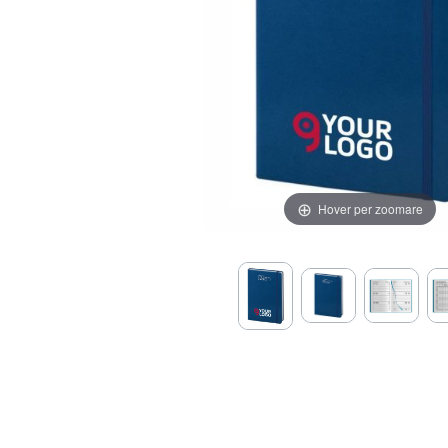
Hover per zoomare