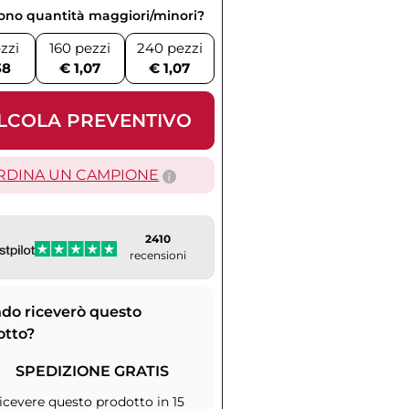
vono quantità maggiori/minori?
zzi
160 pezzi
240 pezzi
38
€ 1,07
€ 1,07
LCOLA PREVENTIVO
RDINA UN CAMPIONE
2410
recensioni
do riceverò questo
otto?
SPEDIZIONE GRATIS
icevere questo prodotto in 15