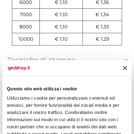
6000
€ 1,10
€ 1,36
7000
€ 1,10
€ 1,34
8000
€ 1,10
€ 1,33
10000
€ 1,10
€ 1,29
Tecniche di stampa
Area di personalizzazione
Questo sito web utilizza i cookie
Domande e risposte
Utilizziamo i cookie per personalizzare contenuti ed
annunci, per fornire funzionalità dei social media e per
analizzare il nostro traffico. Condividiamo inoltre
Prodotti alternativi
informazioni sul modo in cui utilizzi il nostro sito con i
nostri partner che si occupano di analisi dei dati web,
pubblicità e social media, i quali potrebbero combinarle