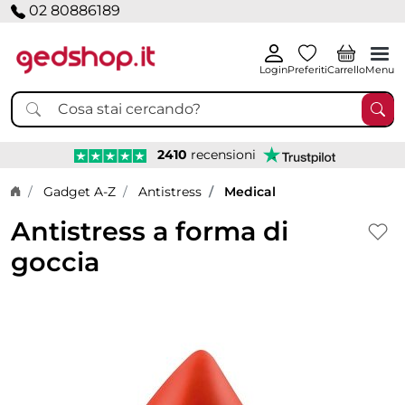
02 80886189
Login
Preferiti
Carrello
Menu
2410
recensioni
Home page
Gadget A-Z
Antistress
Medical
Antistress a forma di
goccia