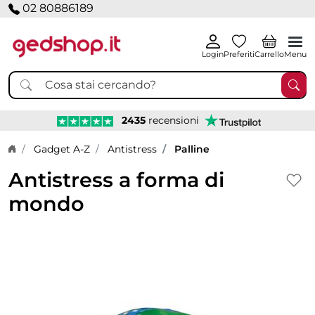
02 80886189
Login
Preferiti
Carrello
Menu
2435
recensioni
Home page
Gadget A-Z
Antistress
Palline
Antistress a forma di
mondo