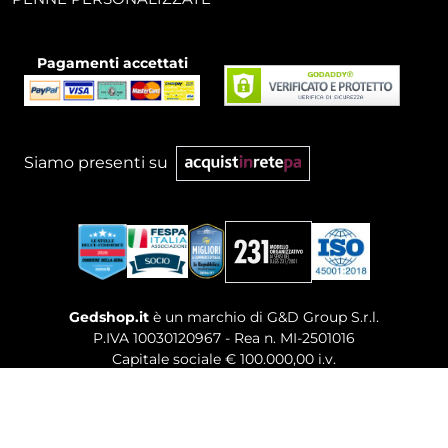
Pagamenti accettati
Siamo presenti su
Gedshop.it
è un marchio di G&D Group S.r.l.
P.IVA 10030120967 - Rea n. MI-2501016
Capitale sociale € 100.000,00 i.v.
Sede legale, Uffici Commerciali: Via Giuseppe Govone,
14 - 20154 Milano (MI)
Tel. 02 80886189
-
Mail. commerciale@gedshop.it