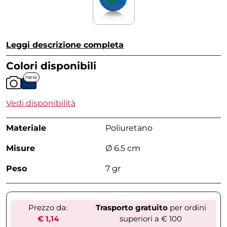
Leggi descrizione completa
Colori disponibili
new
Vedi disponibilità
Materiale
Poliuretano
Misure
Ø 6.5 cm
Peso
7 gr
Prezzo da:
Trasporto gratuito
per ordini
€ 1,14
superiori a € 100