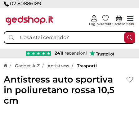
02 80886189
Login
Preferiti
Carrello
Menu
2411
recensioni
Home page
Gadget A-Z
Antistress
Trasporti
Antistress auto sportiva
in poliuretano rossa 10,5
cm