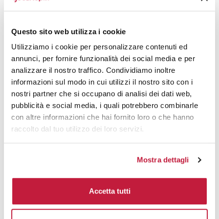
500
€ 3,29
€ 3,79
1000
€ 2,99
€ 3,39
Questo sito web utilizza i cookie
2000
€ 2,94
€ 3,28
Utilizziamo i cookie per personalizzare contenuti ed
annunci, per fornire funzionalità dei social media e per
3000
€ 2,70
€ 3,02
analizzare il nostro traffico. Condividiamo inoltre
10000
€ 2,47
€ 2,69
informazioni sul modo in cui utilizzi il nostro sito con i
nostri partner che si occupano di analisi dei dati web,
pubblicità e social media, i quali potrebbero combinarle
Tecniche di stampa
con altre informazioni che hai fornito loro o che hanno
raccolto dal tuo utilizzo dei loro servizi.
Domande e risposte
Mostra dettagli
Prodotti alternativi
Accetta tutti