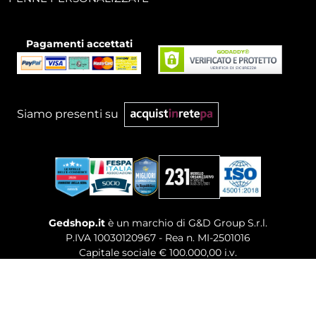
Pagamenti accettati
Siamo presenti su
Gedshop.it
è un marchio di G&D Group S.r.l.
P.IVA 10030120967 - Rea n. MI-2501016
Capitale sociale € 100.000,00 i.v.
Sede legale, Uffici Commerciali: Via Giuseppe Govone,
14 - 20154 Milano (MI)
Tel. 02 80886189
-
Mail. commerciale@gedshop.it