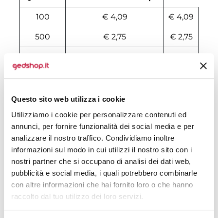
100
€ 4,09
€ 4,09
500
€ 2,75
€ 2,75
1000
€ 2,45
€ 2,45
2000
€ 2,40
€ 2,40
3000
€ 2,16
€ 2,16
Questo sito web utilizza i cookie
Utilizziamo i cookie per personalizzare contenuti ed
4000
€ 2,15
€ 2,15
annunci, per fornire funzionalità dei social media e per
5000
€ 2,03
€ 2,03
analizzare il nostro traffico. Condividiamo inoltre
informazioni sul modo in cui utilizzi il nostro sito con i
6000
€ 2,01
€ 2,01
nostri partner che si occupano di analisi dei dati web,
pubblicità e social media, i quali potrebbero combinarle
7000
€ 2,01
€ 2,01
con altre informazioni che hai fornito loro o che hanno
8000
€ 2,00
€ 2,00
raccolto dal tuo utilizzo dei loro servizi.
10000
€ 1,93
€ 1,93