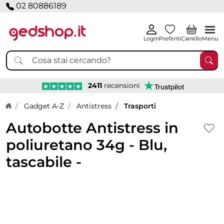
02 80886189
Login
Preferiti
Carrello
Menu
2411
recensioni
Home page
Gadget A-Z
Antistress
Trasporti
Autobotte Antistress in
poliuretano 34g - Blu,
tascabile -