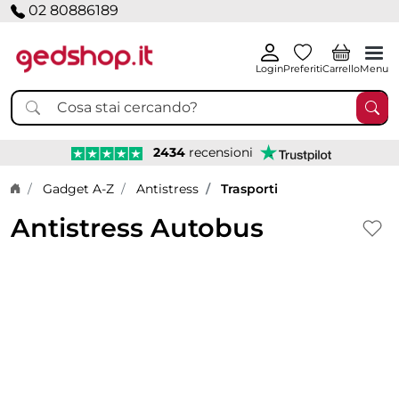
02 80886189
Login
Preferiti
Carrello
Menu
2434
recensioni
Home page
Gadget A-Z
Antistress
Trasporti
Antistress Autobus