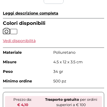
Leggi descrizione completa
Colori disponibili
Vedi disponibilità
Materiale
Poliuretano
Misure
4.5 x 12 x 3.5 cm
Peso
34 gr
Minimo ordine
500 pz
Prezzo da:
Trasporto gratuito
per ordini
€ 4,10
superiori a € 100