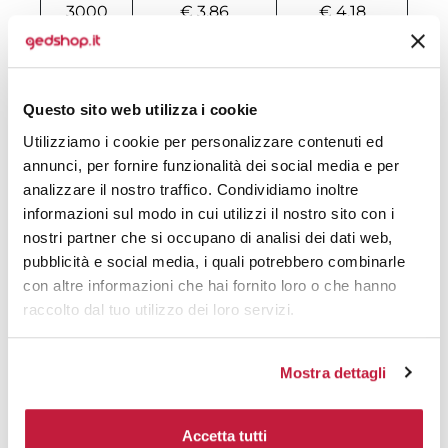
3000
€ 3,86
€ 4,18
4000
€ 3,85
€ 4,13
5000
€ 3,73
€ 3,99
Questo sito web utilizza i cookie
6000
€ 3,71
€ 3,97
Utilizziamo i cookie per personalizzare contenuti ed
annunci, per fornire funzionalità dei social media e per
8000
€ 3,70
€ 3,95
analizzare il nostro traffico. Condividiamo inoltre
informazioni sul modo in cui utilizzi il nostro sito con i
8500
€ 3,70
€ 3,95
nostri partner che si occupano di analisi dei dati web,
10000
€ 3,63
€ 3,85
pubblicità e social media, i quali potrebbero combinarle
con altre informazioni che hai fornito loro o che hanno
raccolto dal tuo utilizzo dei loro servizi.
Tecniche di stampa
Mostra dettagli
Domande e risposte
Accetta tutti