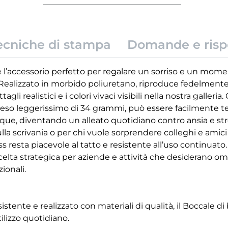
ecniche di stampa
Domande e risp
 è l’accessorio perfetto per regalare un sorriso e un mome
Realizzato in morbido poliuretano, riproduce fedelmente 
tagli realistici e i colori vivaci visibili nella nostra galleri
peso leggerissimo di 34 grammi, può essere facilmente t
ue, diventando un alleato quotidiano contro ansia e stre
ulla scrivania o per chi vuole sorprendere colleghi e ami
ss resta piacevole al tatto e resistente all’uso continuato
elta strategica per aziende e attività che desiderano oma
onali.
ente e realizzato con materiali di qualità, il Boccale di 
tilizzo quotidiano.