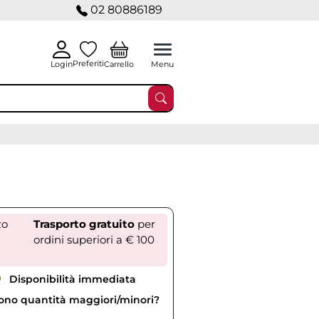
02 80886189
Preferiti
Carrello
Login
Menu
zo
Trasporto gratuito
per
ordini superiori a € 100
Disponibilità immediata
vono quantità maggiori/minori?