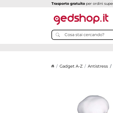
Trasporto gratuito
per ordini super
Home page
Gadget A-Z
Antistress