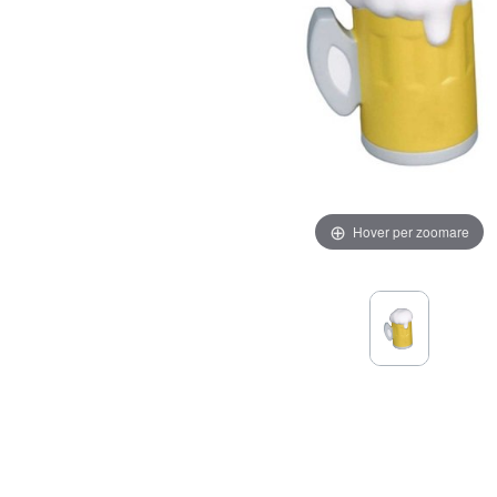
Hover per zoomare