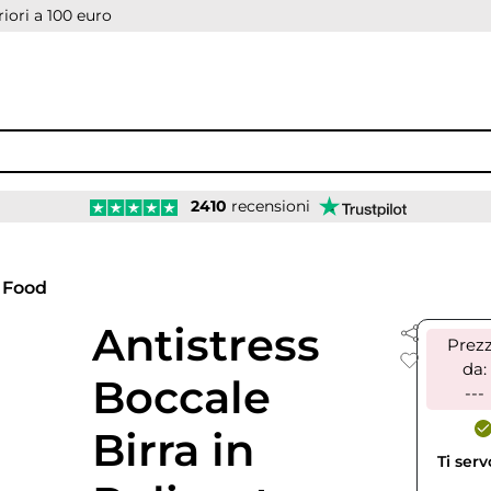
iori a 100 euro
2410
recensioni
Food
Antistress
Prez
da:
Boccale
---
Birra in
Ti ser