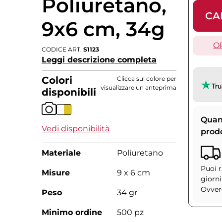
Poliuretano,
CA
9x6 cm, 34g
O
CODICE ART.
S1123
Leggi descrizione completa
Colori
Clicca sul colore per
visualizzare un anteprima
disponibili
Quan
Vedi disponibilità
prod
Materiale
Poliuretano
Puoi r
Misure
9 x 6 cm
giorni
Ovvero
Peso
34 gr
Minimo ordine
500 pz