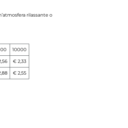
’atmosfera rilassante o
000
10000
2,56
€ 2,33
2,88
€ 2,55