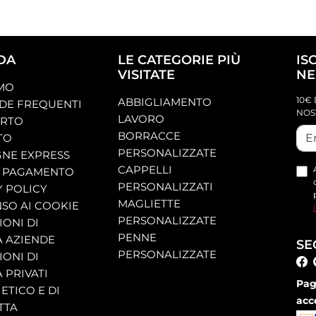
DA
LE CATEGORIE PIÙ
IS
VISITATE
NE
AMO
10€ 
ABBIGLIAMENTO
E FREQUENTI
NOS
LAVORO
ORTO
BORRACCE
TO
PERSONALIZZATE
NE EXPRESS
CAPPELLI
 PAGAMENTO
PERSONALIZZATI
Y POLICY
MAGLIETTE
SO AI COOKIE
PERSONALIZZATE
ONI DI
PENNE
A AZIENDE
SE
PERSONALIZZATE
ONI DI
 PRIVATI
Pag
ETICO E DI
acc
TTA