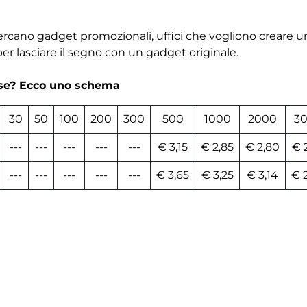
rcano gadget promozionali, uffici che vogliono creare un
er lasciare il segno con un gadget originale.
rse? Ecco uno schema
30
50
100
200
300
500
1000
2000
3
---
---
---
---
---
€ 3,15
€ 2,85
€ 2,80
€ 
---
---
---
---
---
€ 3,65
€ 3,25
€ 3,14
€ 